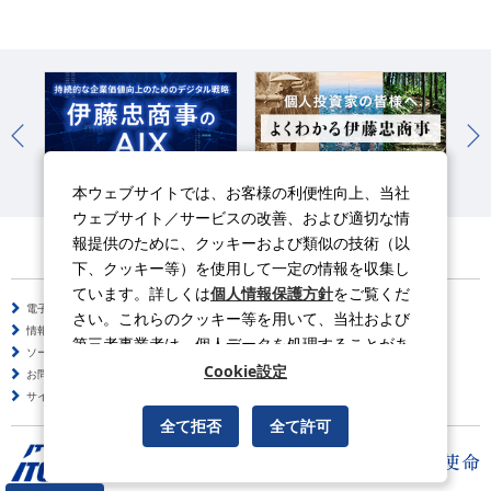
伊藤忠のAIX
よくわかる伊藤忠商事
国
本ウェブサイトでは、お客様の利便性向上、当社
ウェブサイト／サービスの改善、および適切な情
報提供のために、クッキーおよび類似の技術（以
下、クッキー等）を使用して一定の情報を収集し
ています。詳しくは
個人情報保護方針
をご覧くだ
電子公告
サイトのご利用について
さい。これらのクッキー等を用いて、当社および
情報セキュリティポリシー
プライバシーポリシー
第三者事業者は、個人データを処理することがあ
ソーシャルメディアポリシー
サイトの使い方
ります。
Cookie設定
お問い合わせ
よくある質問
サイトマップ
全て拒否
全て許可