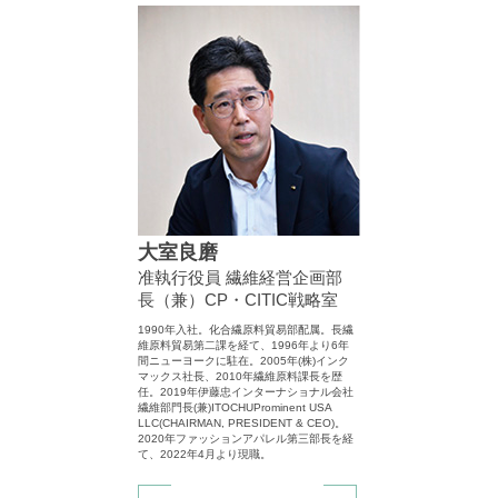
大室良磨
准執行役員 繊維経営企画部
長（兼）CP・CITIC戦略室
1990年入社。化合繊原料貿易部配属。長繊
維原料貿易第二課を経て、1996年より6年
間ニューヨークに駐在。2005年(株)インク
マックス社長、2010年繊維原料課長を歴
任。2019年伊藤忠インターナショナル会社
繊維部門長(兼)ITOCHUProminent USA
LLC(CHAIRMAN, PRESIDENT & CEO)。
2020年ファッションアパレル第三部長を経
て、2022年4月より現職。