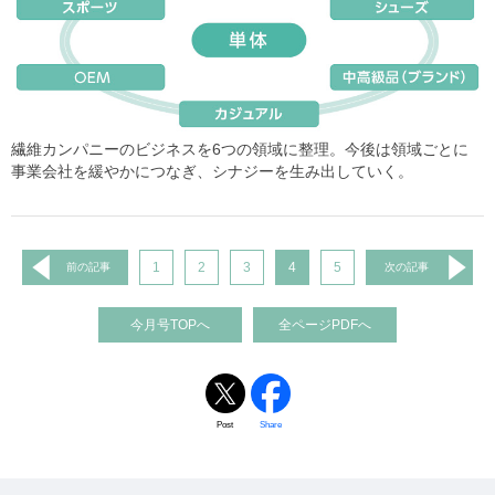
繊維カンパニーのビジネスを6つの領域に整理。今後は領域ごとに
事業会社を緩やかにつなぎ、シナジーを生み出していく。
1
2
3
4
5
前の記事
次の記事
今月号TOPへ
全ページPDFへ
Post
Share