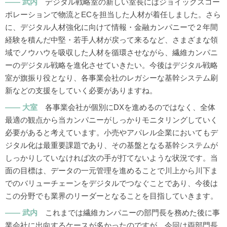
武内
デジタル戦略室の新しい室長にはジョイックスコー
ポレーションで物流とECを担当した人材が着任しました。さら
に、デジタル人材強化に向けて情報・金融カンパニーで２年間
経験を積んだ中堅・若手人材が戻って来るなど、さまざまな領
域でノウハウを吸収した人材を循環させながら、繊維カンパニ
ーのデジタル戦略を進化させていきたい。今後はデジタル戦略
室が旗振り役となり、各事業会社のレガシーな基幹システム刷
新などの支援をしていく必要がありますね。
大室
各事業会社が個別にDXを進めるのではなく、全体
最適の観点から当カンパニーがしっかりモニタリングしていく
必要があると考えています。小売やアパレル企業においてもデ
ジタル化は最重要課題であり、その基盤となる基幹システムが
しっかりしていなければ次の手が打てないような状況です。当
面の目標は、データの一元管理を進めることで川上から川下ま
でのバリューチェーンをデジタルでつなぐことであり、今後は
この分野でも業界のリーダーとなることを目指していきます。
武内
これまでは繊維カンパニーの部門長を務めた後に事
業会社に出向するケースが多かったのですが、今回は両部門長