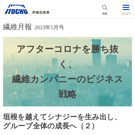
検索
メニュー
繊維月報
2023年5月号
アフターコロナを勝ち抜
く、
繊維カンパニーのビジネス
戦略
垣根を越えてシナジーを生み出し、
グループ全体の成長へ（２）