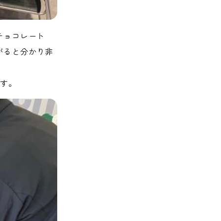
チョコレート
がると分かり非
です。