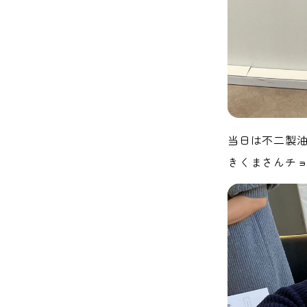
当日は不二製油
きくまさんチ