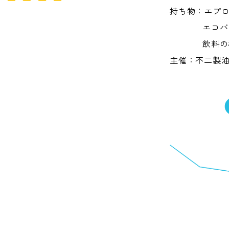
持ち物：エプ
エコバ
飲料の
主催：不二製油(株