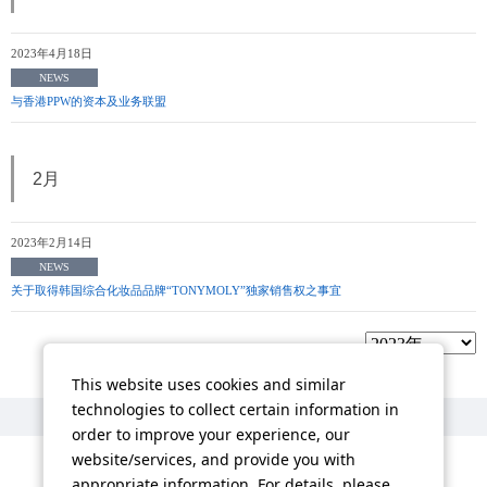
2023年4月18日
NEWS
与香港PPW的资本及业务联盟
2月
2023年2月14日
NEWS
关于取得韩国综合化妆品品牌“TONYMOLY”独家销售权之事宜
This website uses cookies and similar
technologies to collect certain information in
order to improve your experience, our
website/services, and provide you with
appropriate information. For details, please