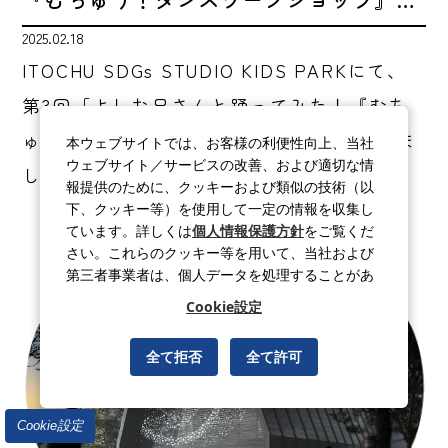
2025.02.18
ITOCHU SDGs STUDIO KIDS PARKにて、
第3回「よしお兄さんと踊ってみた！『むち
ゅう！ダンスワークショップ』」を開催しま
本ウェブサイトでは、お客様の利便性向上、当社
ウェブサイト／サービスの改善、および適切な情
した。
報提供のために、クッキーおよび類似の技術（以
下、クッキー等）を使用して一定の情報を収集し
ています。詳しくは
個人情報保護方針
をご覧くだ
さい。これらのクッキー等を用いて、当社および
第三者事業者は、個人データを処理することがあ
ります。
Cookie設定
全て拒否
全て許可
Cookie設定