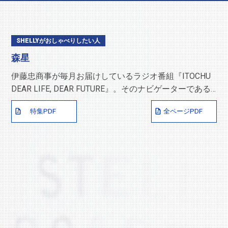
SHELLYがおしゃべりしたい人
森星
伊藤忠商事が毎月お届けしているラジオ番組『ITOCHU
DEAR LIFE, DEAR FUTURE』。そのナビゲーターである
SHELLYさんが、対談のモデレーターとして『星の商
特集PDF
全ページPDF
人』の誌面に登場！ゲストは社会活動に熱心に取り組
む、モデルの森星（もりひかり）さん。2021年8月のラ
ジオでも軽快なトークを聞かせてくれたお二人に、「日
本の文化」をテーマにお話を伺いました。