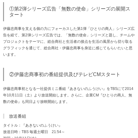
①第2弾シリーズ広告「無数の使命」シリーズの展開ス
タート
伊藤忠商事を支える個の力にフォーカスした第1弾「ひとりの商人」シリーズ広
告を経て、第2弾シリーズ広告では、「無数の使命」シリーズと題し、チームや
プロジェクトをテーマに、総合商社と生活者の接点を生活の風景から切り取る
グラフィックを通じて、総合商社・伊藤忠商事を身近に感じてもらいたいと思
います。
②伊藤忠商事初の番組提供及びテレビCMスタート
伊藤忠商事初となる一社提供ミニ番組『あきないのふうけい』をTBSにて2014
年10月11日（土）より放送開始します。さらに、企業CM『ひとりの商人、無
数の使命』も同日より放映開始します。
放送番組
タイトル：『あきないのふうけい』
放送日時：TBS 毎週土曜日 21:54～