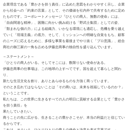
企業理念である「豊かさを担う責任」に込めた意図をわかりやすく示し、企業
から社会への「約束の言葉」として、その価値を社内外で共有するために定め
たものです。コーポレートメッセージ『ひとりの商人、無数の使命』には、
「自由闊達な精神」、困難に向かい挑み続ける「野武士集団」としての姿、
「類まれな個の力」による組織力、いかなる環境にも適応し、危機を乗り越え
ていく「現場主義」の底力、そして、ミッションへの明確な自覚をもち、顧客
のニーズに応えるために、多様な事業を最後までやり抜く「プロ意識」、総合
商社の御三家の一角を占める伊藤忠商事の独自性を盛り込んでいます。
～ステートメント～
「ひとりの商人がいる。そしてそこには、数限りない使命がある。
伊藤忠商事の仕事場は、この地球の上すべてです。国を超えて暮らしと関わ
り、
新たな生活文化を創り、ありとあらゆるものを力強く商っています。
そのとき忘れてはならないことは「その商いは、未来を祝福しているのか？」
ということです。
私たちは、この世界に生きるすべての人の明日に貢献する企業として「豊かさ
を担う責任」を
果たしていきたい。
商うことの先に広がる、生きることの豊かさこそが、本当の利益だと信じてい
るからです。
これは、そういう、ひとりひとりの商人の使命と決意を表す言葉です。」