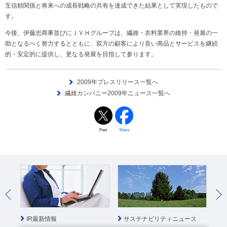
互信頼関係と将来への成長戦略の共有を達成できた結果として実現したもので
す。
今後、伊藤忠商事並びにＪＶＨグループは、繊維・衣料業界の維持・発展の一
助となるべく努力するとともに、双方の顧客により良い商品とサービスを継続
的・安定的に提供し、更なる発展を目指して参ります。
2009年プレスリリース一覧へ
繊維カンパニー2009年ニュース一覧へ
Post
Share
IR最新情報
サステナビリティニュース
社