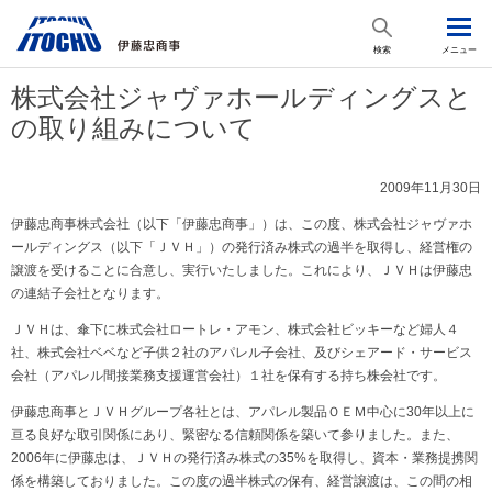
検索
メニュー
株式会社ジャヴァホールディングスと
の取り組みについて
2009年11月30日
伊藤忠商事株式会社（以下「伊藤忠商事」）は、この度、株式会社ジャヴァホ
ールディングス（以下「ＪＶＨ」）の発行済み株式の過半を取得し、経営権の
譲渡を受けることに合意し、実行いたしました。これにより、ＪＶＨは伊藤忠
の連結子会社となります。
ＪＶＨは、傘下に株式会社ロートレ・アモン、株式会社ビッキーなど婦人４
社、株式会社ベベなど子供２社のアパレル子会社、及びシェアード・サービス
会社（アパレル間接業務支援運営会社）１社を保有する持ち株会社です。
伊藤忠商事とＪＶＨグループ各社とは、アパレル製品ＯＥＭ中心に30年以上に
亘る良好な取引関係にあり、緊密なる信頼関係を築いて参りました。また、
2006年に伊藤忠は、ＪＶＨの発行済み株式の35%を取得し、資本・業務提携関
係を構築しておりました。この度の過半株式の保有、経営譲渡は、この間の相