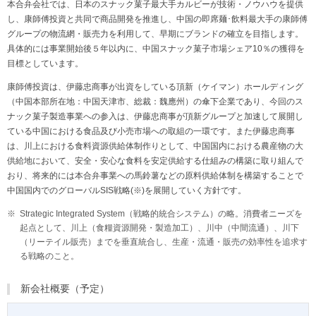
本合弁会社では、日本のスナック菓子最大手カルビーが技術・ノウハウを提供
し、康師傅投資と共同で商品開発を推進し、中国の即席麺･飲料最大手の康師傅
グループの物流網・販売力を利用して、早期にブランドの確立を目指します。
具体的には事業開始後５年以内に、中国スナック菓子市場シェア10％の獲得を
目標としています。
康師傅投資は、伊藤忠商事が出資をしている頂新（ケイマン）ホールディング
（中国本部所在地：中国天津市、総裁：魏應州）の傘下企業であり、今回のス
ナック菓子製造事業への参入は、伊藤忠商事が頂新グループと加速して展開し
ている中国における食品及び小売市場への取組の一環です。また伊藤忠商事
は、川上における食料資源供給体制作りとして、中国国内における農産物の大
供給地において、安全・安心な食料を安定供給する仕組みの構築に取り組んで
おり、将来的には本合弁事業への馬鈴薯などの原料供給体制を構築することで
中国国内でのグローバルSIS戦略(※)を展開していく方針です。
Strategic Integrated System（戦略的統合システム）の略。消費者ニーズを
起点として、川上（食糧資源開発・製造加工）、川中（中間流通）、川下
（リーテイル販売）までを垂直統合し、生産・流通・販売の効率性を追求す
る戦略のこと。
新会社概要（予定）