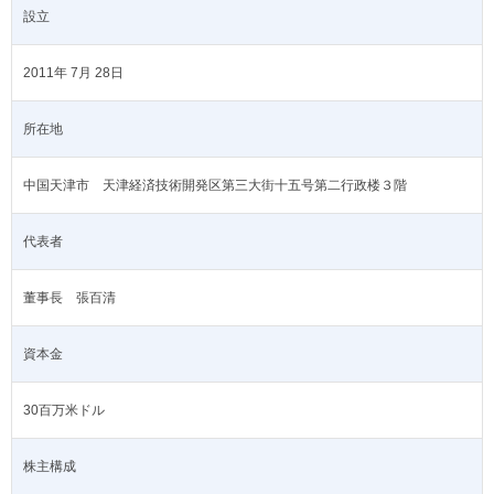
設立
2011年 7月 28日
所在地
中国天津市 天津経済技術開発区第三大街十五号第二行政楼３階
代表者
董事長 張百清
資本金
30百万米ドル
株主構成