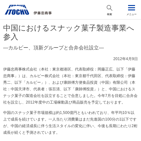
検索
メニュー
中国におけるスナック菓子製造事業へ
参入
―カルビー、頂新グループと合弁会社設立―
2012年4月9日
伊藤忠商事株式会社（本社：東京都港区、代表取締役：岡藤正広、以下「伊藤
忠商事」）は、カルビー株式会社（本社：東京都千代田区、代表取締役：伊藤
秀二、以下「カルビー」）、および康師傅方便食品投資（中国）有限公司（本
社：中国天津市、代表者：張百清、以下「康師傅投資」）と、中国におけるス
ナック菓子の製造会社を設立することで合意しました。今年7月を目処に合弁会
社を設立し、2012年度中の工場稼動及び商品販売を予定しております。
中国のスナック菓子市場規模は約1,500億円ともいわれており、年平均10％以
上で成長を続けています。一人当たり消費量はまだ先進国の100分の1以下です
が、中国の経済成長に伴う生活スタイルの変化に伴い、今後も長期にわたり2桁
成長が続くと予測されています。