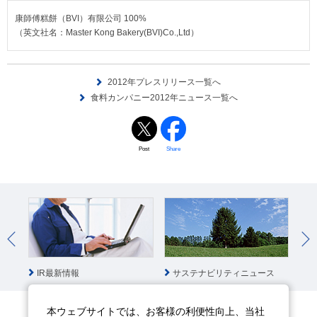
康師傅糕餅（BVI）有限公司 100%
（英文社名：Master Kong Bakery(BVI)Co.,Ltd）
2012年プレスリリース一覧へ
食料カンパニー2012年ニュース一覧へ
Post
Share
IR最新情報
サステナビリティニュース
社
本ウェブサイトでは、お客様の利便性向上、当社