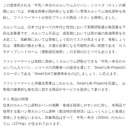
この度発売される「牛乳一本分のカルシウム入りパン」シリーズ（※１）の展
開においては、伊藤忠商事が国内初となる製パン専用カルシウム強化原料を供
給し、ファミリーマートが自社ブランドの商品（※２）を開発しました。
カルシウムは、日本ではすべての年代と性別において実際摂取量が推奨量を下
回る栄養素です。カルシウム不足は、成長期においては骨や歯の形成障害を引
き起こし、高齢期においては骨粗しょう症のリスクが高まります。骨粗しょう
症は、運動器の働きが衰え、介護が必要になる可能性が高い状態である「ロコ
モティブシンドローム（運動器症候群）」の主因のひとつでもあります。
ファミリーマートは気軽に美味しくカルシウム摂取ができる「牛乳一本分のカ
ルシウム入りパン」シリーズの消費者への提供を通じて、Smart Life Projectの
スローガンである「Smart Eatで健康寿命をのばしましょう」に応えます。
ファミリーマートと伊藤忠商事はこれからも、Smart Life Projectを応援し、お
客様の健康的な食生活に資する商品やサービスを提供して参ります。
※１ 商品の特徴
従来のカルシウム原料がパンの発酵・食感を阻害しやすいのに対し、本商品で
使用する製パン用カルシウム原料（製法特許取得済）はふっくらとした食感と
美味しさを損ないません。対象商品はすべて、牛乳一本分（200ml）のカルシ
ウム（227mg）が含まれております。