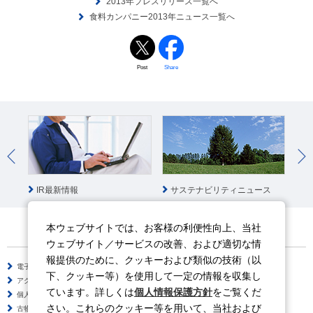
2013年プレスリリース一覧へ
食料カンパニー2013年ニュース一覧へ
Post
Share
IR最新情報
サステナビリティニュース
社
本ウェブサイトでは、お客様の利便性向上、当社
ウェブサイト／サービスの改善、および適切な情
報提供のために、クッキーおよび類似の技術（以
電子公告
サイトのご利用について
下、クッキー等）を使用して一定の情報を収集し
アクセシビリティポリシー
情報セキュリティポリシー
ています。詳しくは
個人情報保護方針
をご覧くだ
個人情報保護方針
ソーシャルメディアポリシー
さい。これらのクッキー等を用いて、当社および
古物営業法に基づく表示
サイトの使い方