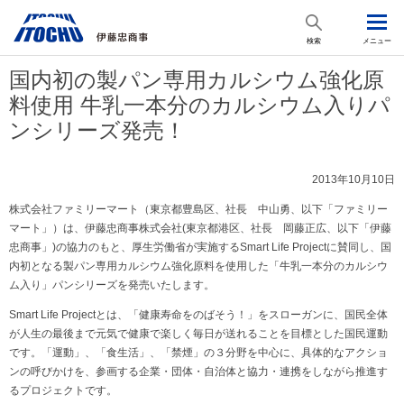
検索
メニュー
国内初の製パン専用カルシウム強化原
料使用 牛乳一本分のカルシウム入りパ
ンシリーズ発売！
2013年10月10日
株式会社ファミリーマート（東京都豊島区、社長 中山勇、以下「ファミリー
マート」）は、伊藤忠商事株式会社(東京都港区、社長 岡藤正広、以下「伊藤
忠商事」)の協力のもと、厚生労働省が実施するSmart Life Projectに賛同し、国
内初となる製パン専用カルシウム強化原料を使用した「牛乳一本分のカルシウ
ム入り」パンシリーズを発売いたします。
Smart Life Projectとは、「健康寿命をのばそう！」をスローガンに、国民全体
が人生の最後まで元気で健康で楽しく毎日が送れることを目標とした国民運動
です。「運動」、「食生活」、「禁煙」の３分野を中心に、具体的なアクショ
ンの呼びかけを、参画する企業・団体・自治体と協力・連携をしながら推進す
るプロジェクトです。