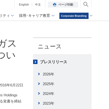
English
中文
ページ印刷
リティ
採用･キャリア教育
Corporate Branding
油・ガス
ニュース
つい
プレスリリース
2026年
2025年
2016年6月22日
2024年
ldings
する覚書を締結
2023年