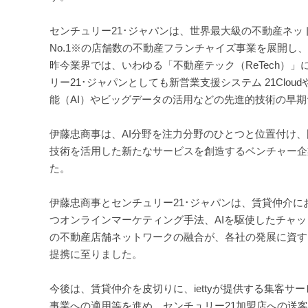
センチュリー21･ジャパンは、世界最大級の不動産ネッ
No.1※の店舗数の不動産フランチャイズ事業を展開し
昨今業界では、いわゆる「不動産テック（ReTech）
リー21･ジャパンとしても新営業支援システム 21Cl
能（AI）やビッグデータの活用などの先進的技術の早
伊藤忠商事は、AI分野を注力分野のひとつと位置付け
技術を活用した新たなサービスを創造するベンチャー企
た。
伊藤忠商事とセンチュリー21･ジャパンは、賃貸仲介に
つオンラインマーケティング手法、AIを駆使したチャッ
の不動産店舗ネットワークの融合が、各社の発展に資すると判
提携に至りました。
今後は、賃貸仲介を皮切りに、iettyが提供する集客
事業への適用等を進め、センチュリー21加盟店への送