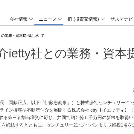
会社情報
ニュース
IR (投資家情報)
サステナビ
社との業務・資本提携について
ietty社との業務・資本
長 岡藤正広、以下「伊藤忠商事」）と株式会社センチュリー21･
イン接客型不動産仲介を展開する株式会社ietty【イエッティ】
実施する第三者割当増資に応じ、共同で約２億５千万円の新株を取得
携契約を締結するとともに、センチュリー21･ジャパンより取締役1名