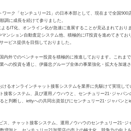
トワーク「センチュリー21」の日本本部として、現在まで全国900
、順調に成長を続けて参りました。
」によるIT化、オンライン化が急速に進展することが見込まれており
oudやマンション自動査定システム他、積極的にIT投資を進めてきて
期サービス提供を目指しておりました。
、国内外でのベンチャー投資を積極的に推進しております。これま
業への投資を通じ、伊藤忠グループ全体の事業強化・拡大を加速
おけるオンラインチャット接客システムを業界に先駆けて実現しているi
ト接客システム、及び運用ノウハウと、センチュリー21･ジャパン
断し、iettyへの共同出資並びにセンチュリー21･ジャパンとie
サービス、チャット接客システム、運用ノウハウのセンチュリー21･ジ
客数増加と、センチュリー21加盟店の売上の極大化、競争力の向上