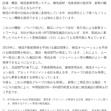
設備・機器、物流倉庫管理システム、梱包資材・包装資材の提供等、顧客の幅
広いニーズに応えるものです。
物流の市場や仕組みが急速に多様化している中、総合商社として様々なソリュ
ーション機能を提供できることは強みと捉えています。
これらの機能・ノウハウ並びに、幅広いグループ会社・取引先による顧客ネッ
トワークは、当社が強みを持つBTS型物流施設のみならず、近年、取組みに着
手したマルチテナント型物流施設（※2）においても活用可能と考えています。
2015年に、物流不動産開発を手掛ける建設部隊と、物流オペレーションを手掛
ける物流部隊が統合し、建設・物流部門が発足しています。これにより、ユー
ザー視点に基づいた施設計画・商品企画・ソリューション等の機能がより一層
発揮できるようになりました。
また、当該部門の傘下には、不動産開発会社、建物管理会社、物流オペレーシ
ョン会社、アセットマネジメント会社を抱える等、グループの総合力を発揮し
ながら事業を推進する体制となっています。
今後も、これら伊藤忠グループの強みを発揮し、顧客にご満足頂ける施設・サ
ービスの提供により、年間総額200～300億円程度を目途に物流施設の開発を行
う予定です。
*1
BTS(Build to Suit) 型物流施設：運営者（テナント）の希望する立地・建築スペックに基づ
き、開発するテナント専用の物流施設。
*1
マルチテナント型物流施設：複数テナントに対応する為、汎用性を確保し、高水準な建築