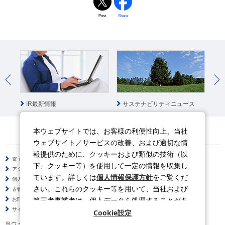
Post
Share
IR最新情報
サステナビリティニュース
社
本ウェブサイトでは、お客様の利便性向上、当社
ウェブサイト／サービスの改善、および適切な情
報提供のために、クッキーおよび類似の技術（以
電子公告
サイトのご利用について
下、クッキー等）を使用して一定の情報を収集し
アクセシビリティポリシー
情報セキュリティポリシー
ています。詳しくは
個人情報保護方針
をご覧くだ
個人情報保護方針
ソーシャルメディアポリシー
さい。これらのクッキー等を用いて、当社および
古物営業法に基づく表示
サイトの使い方
第三者事業者は、個人データを処理することがあ
お問い合わせ
よくある質問
サイトマップ
ります。
Cookie設定
当ウェブサイトの動画はYouTubeを利用しています。