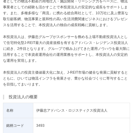
者としての物流不動産の用地仕入・施設開発・リーシング力をベースに、物流
事業者としての経験も活かすことで本投資法人の安定的な成長をサポートしま
す。また、多種多様な「商流」に携わる総合商社として、10万社に及ぶ豊富な
取引顧客網、物流事業と親和性の高い生活消費関連ビジネスにおけるプレゼン
スを活用することで、本投資法人の独自の成長戦略に貢献します。
本投資法人は、伊藤忠グループがスポンサーを務める上場不動産投資法人とし
て住宅特化型J-REIT最大の資産規模を有するアドバンス・レジデンス投資法人
に続き、2件目となります。グル―プで積み上げてきた運用ノウハウを最大限に
活用することで本資産運用会社の運用業務をサポートし、本投資法人の安定的
な運用を実現します。
本投資法人の投資主価値最大化に加え、J-REIT市場の健全な発展に貢献すると
ともに、ひいては物流インフラを発展させ、豊かな社会づくりに寄与すること
を目指してまいります。
投資法人の概要
名称
伊藤忠アドバンス・ロジスティクス投資法人
銘柄コード
3493