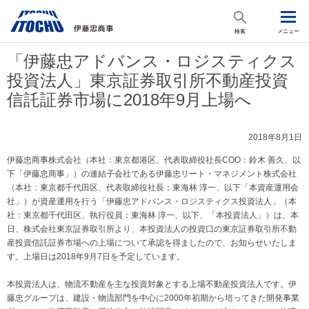
検索
メニュー
「伊藤忠アドバンス・ロジスティクス
投資法人」東京証券取引所不動産投資
信託証券市場に2018年9月上場へ
2018年8月1日
伊藤忠商事株式会社（本社：東京都港区、代表取締役社長COO：鈴木 善久、以
下「伊藤忠商事」）の連結子会社である伊藤忠リート・マネジメント株式会社
（本社：東京都千代田区、代表取締役社長：東海林 淳一、以下「本資産運用会
社」）が資産運用を行う「伊藤忠アドバンス・ロジスティクス投資法人」（本
社：東京都千代田区、執行役員：東海林 淳一、以下、「本投資法人」）は、本
日、株式会社東京証券取引所より、本投資法人の投資口の東京証券取引所不動
産投資信託証券市場への上場について承認を得ましたので、お知らせいたしま
す。上場日は2018年9月7日を予定しています。
本投資法人は、物流不動産を主な投資対象とする上場不動産投資法人です。伊
藤忠グループは、建設・物流部門を中心に2000年初期から培ってきた開発事業