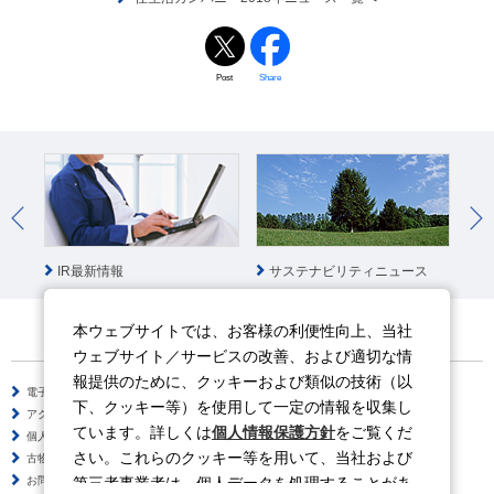
Post
Share
IR最新情報
サステナビリティニュース
社
本ウェブサイトでは、お客様の利便性向上、当社
ウェブサイト／サービスの改善、および適切な情
報提供のために、クッキーおよび類似の技術（以
電子公告
サイトのご利用について
下、クッキー等）を使用して一定の情報を収集し
アクセシビリティポリシー
情報セキュリティポリシー
ています。詳しくは
個人情報保護方針
をご覧くだ
個人情報保護方針
ソーシャルメディアポリシー
さい。これらのクッキー等を用いて、当社および
古物営業法に基づく表示
サイトの使い方
第三者事業者は、個人データを処理することがあ
お問い合わせ
よくある質問