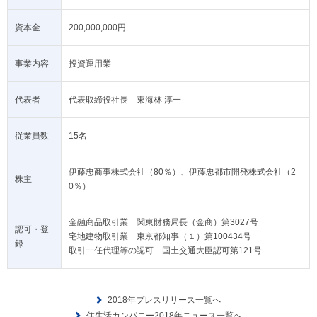
資本金
200,000,000円
事業内容
投資運用業
代表者
代表取締役社長 東海林 淳一
従業員数
15名
伊藤忠商事株式会社（80％）、伊藤忠都市開発株式会社（2
株主
0％）
金融商品取引業 関東財務局長（金商）第3027号
認可・登
宅地建物取引業 東京都知事（１）第100434号
録
取引一任代理等の認可 国土交通大臣認可第121号
2018年プレスリリース一覧へ
住生活カンパニー2018年ニュース一覧へ