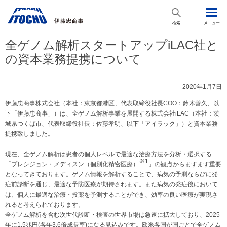
検索
メニュー
全ゲノム解析スタートアップiLAC社と
の資本業務提携について
2020年1月7日
伊藤忠商事株式会社（本社：東京都港区、代表取締役社長COO：鈴木善久、以
下「伊藤忠商事」）は、全ゲノム解析事業を展開する株式会社iLAC（本社：茨
城県つくば市、代表取締役社長：佐藤孝明、以下「アイラック」）と資本業務
提携致しました。
現在、全ゲノム解析は患者の個人レベルで最適な治療方法を分析・選択する
※1
「プレシジョン・メディスン（個別化精密医療）
」の観点からますます重要
となってきております。ゲノム情報を解析することで、病気の予測ならびに発
症前診断を通じ、最適な予防医療が期待されます。また病気の発症後において
は、個人に最適な治療・投薬を予測することができ、効率の良い医療が実現さ
れると考えられております。
全ゲノム解析を含む次世代診断・検査の世界市場は急速に拡大しており、2025
年に1.5兆円(各年3.6倍成長率)になる見込みです。欧米各国が国ごとで全ゲノム