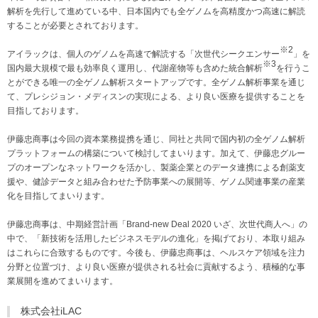
解析を先行して進めている中、日本国内でも全ゲノムを高精度かつ高速に解読
することが必要とされております。
※2
アイラックは、個人のゲノムを高速で解読する「次世代シークエンサー
」を
※3
国内最大規模で最も効率良く運用し、代謝産物等も含めた統合解析
を行うこ
とができる唯一の全ゲノム解析スタートアップです。全ゲノム解析事業を通じ
て、プレシジョン・メディスンの実現による、より良い医療を提供することを
目指しております。
伊藤忠商事は今回の資本業務提携を通じ、同社と共同で国内初の全ゲノム解析
プラットフォームの構築について検討してまいります。加えて、伊藤忠グルー
プのオープンなネットワークを活かし、製薬企業とのデータ連携による創薬支
援や、健診データと組み合わせた予防事業への展開等、ゲノム関連事業の産業
化を目指してまいります。
伊藤忠商事は、中期経営計画「Brand-new Deal 2020 いざ、次世代商人へ」の
中で、「新技術を活用したビジネスモデルの進化」を掲げており、本取り組み
はこれらに合致するものです。今後も、伊藤忠商事は、ヘルスケア領域を注力
分野と位置づけ、より良い医療が提供される社会に貢献するよう、積極的な事
業展開を進めてまいります。
株式会社iLAC