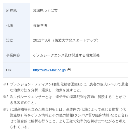
所在地
茨城県つくば市
代表
佐藤孝明
設立
2012年8月 （筑波大学発スタートアップ）
事業内容
ゲノムシークエンス及び関連する研究開発
URL
http://www.i-lac.co.jp/
※1
プレシジョン・メディスン(個別化精密医療)とは、患者の個人レベルで最適
な治療方法を分析・選択し、治療を施すこと。
※2
次世代シークエンサーとは、遺伝子の塩基配列を高速に解読することがで
きる装置のこと。
※3
代謝産物等も含めた統合解析とは、生体内の代謝によって生じる物質（代
謝産物）等をゲノム情報とその他の情報(タンパク質や臨床情報)などと合わ
せて複合的に解析を行うこと。より正確で効率的な解析につながると考え
られている。