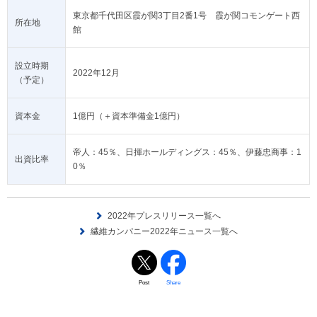
東京都千代田区霞が関3丁目2番1号 霞が関コモンゲート西
所在地
館
設立時期
2022年12月
（予定）
資本金
1億円（＋資本準備金1億円）
帝人：45％、日揮ホールディングス：45％、伊藤忠商事：1
出資比率
0％
2022年プレスリリース一覧へ
繊維カンパニー2022年ニュース一覧へ
Post
Share