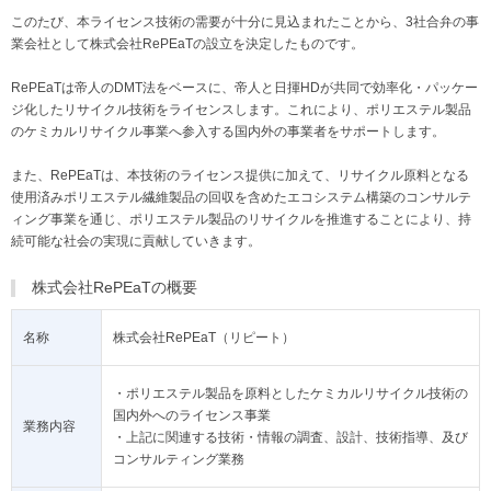
このたび、本ライセンス技術の需要が十分に見込まれたことから、3社合弁の事
業会社として株式会社RePEaTの設立を決定したものです。
RePEaTは帝人のDMT法をベースに、帝人と日揮HDが共同で効率化・パッケー
ジ化したリサイクル技術をライセンスします。これにより、ポリエステル製品
のケミカルリサイクル事業へ参入する国内外の事業者をサポートします。
また、RePEaTは、本技術のライセンス提供に加えて、リサイクル原料となる
使用済みポリエステル繊維製品の回収を含めたエコシステム構築のコンサルテ
ィング事業を通じ、ポリエステル製品のリサイクルを推進することにより、持
続可能な社会の実現に貢献していきます。
株式会社RePEaTの概要
名称
株式会社RePEaT（リピート）
・ポリエステル製品を原料としたケミカルリサイクル技術の
国内外へのライセンス事業
業務内容
・上記に関連する技術・情報の調査、設計、技術指導、及び
コンサルティング業務