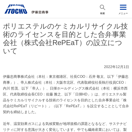
検索
メニュー
ポリエステルのケミカルリサイクル技
術のライセンスを目的とした合弁事業
会社（株式会社RePEaT）の設立につ
いて
2022年12月1日
伊藤忠商事株式会社（本社：東京都港区、社長COO：石井 敬太、以下「伊藤忠
商事」）、帝人株式会社（本社：大阪市北区、代表取締役社長執行役員CEO：
内川 哲茂、以下「帝人」）、日揮ホールディングス株式会社（本社：横浜市西
区、代表取締役会長CEO：佐藤 雅之、以下「日揮HD」）は、ポリエステル製
品をケミカルリサイクルする技術のライセンスを目的とした合弁事業会社「株
式会社RePEaT（リピート）」（以下「RePEaT」）を設立することとして合弁
契約を締結しました。
近年、温室効果ガスによる気候変動が地球規模の課題となるなど、サステナビ
リティに対する意識が大きく変化しています。中でも繊維産業においては、製