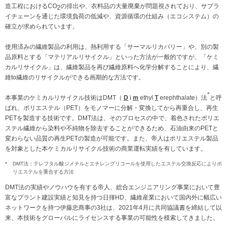
造工程におけるCO
の排出や、衣料品の大量廃棄が問題視されており、サプラ
2
イチェーンを通じた環境負荷の低減や、資源循環の仕組み（エコシステム）の
確立が求められています。
使用済みの繊維製品の利用は、熱利用する「サーマルリカバリー」や、別の製
品原料とする「マテリアルリサイクル」といった方法が一般的ですが、「ケミ
カルリサイクル」は、繊維製品を再び繊維原料へ化学分解することにより、繊
維to繊維のリサイクルができる画期的な方法です。
*
本事業のケミカルリサイクル技術はDMT（
D
i
m
ethyl
T
erephthalate）法
と呼
ばれ、ポリエステル（PET）をモノマーに分解・変換してから再重合し、再生
PETを製造する技術です。DMT法は、そのプロセスの中で、着色されたポリエ
ステル繊維から染料や不純物を除去することができるため、石油由来のPETと
変わらない品質の再生PETの製造が可能です。また、帝人はポリエステル製品
を対象とした本ケミカルリサイクル技術の商業運転実績を有しています。
*
DMT法：テレフタル酸ジメチルとエチレングリコールを使用したエステル交換反応によりポ
リエステルを重合する方法
DMT法の実績やノウハウを有する帝人、総合エンジニアリング事業において豊
富なプラント建設実績と知見を持つ日揮HD、繊維産業において国内外に幅広い
ネットワークを持つ伊藤忠商事の3社は、2021年4月に共同協議書を締結して以
来、本技術をグローバルにライセンスする事業の可能性を模索してきました。