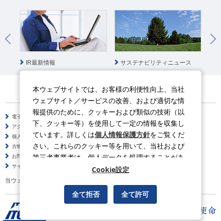
IR最新情報
サステナビリティニュース
社
本ウェブサイトでは、お客様の利便性向上、当社
ウェブサイト／サービスの改善、および適切な情
報提供のために、クッキーおよび類似の技術（以
電子公告
サイトのご利用について
下、クッキー等）を使用して一定の情報を収集し
アクセシビリティポリシー
情報セキュリティポリシー
ています。詳しくは
個人情報保護方針
をご覧くだ
個人情報保護方針
ソーシャルメディアポリシー
さい。これらのクッキー等を用いて、当社および
古物営業法に基づく表示
サイトの使い方
第三者事業者は、個人データを処理することがあ
お問い合わせ
よくある質問
サイトマップ
ります。
Cookie設定
当ウェブサイトの動画はYouTubeを利用しています。
全て拒否
全て許可