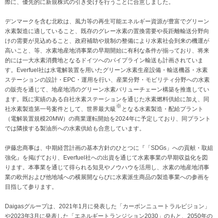
際に、優先的に新規株式の引き受けを行うことに合意しました。
デンマークを含む北欧は、風力等の再生可能エネルギー資源が豊富でグリーン
水素製造に適していること、既存のグレー水素の置換需要や長距離輸送分野向
けの需要が見込めること、政府補助や規制の整備により水素社会到来の機運が
高いこと、等、水素地産地消事業の早期開始に有利な条件が揃っており、将来
的には一大水素消費地となるドイツへのパイプライン輸送も計画されていま
す。Everfuel社は水電解装置を用いたグリーン水素生産設備・輸送機器・水素
ステーションの設計・EPC・運用を行い、産業分野・モビリティ分野への水素
の販売を通じて、地産地消のグリーン水素バリューチェーン構築を推進してい
ます。既に実績のある自社水素ステーションを通じた水素燃料供給に加え、同
※
社水素製造第一号案件として、世界最大級
となる水素製造・配給プラント
（電解装置規模20MW）の商業運転開始を2024年に予定しており、同プラント
では隣接する製油所への水素供給も合意しています。
伊藤忠商事は、中期経営計画の基本方針のひとつに『「SDGs」への貢献・取組
強化』を掲げており、Everfuel社への出資を通じて水素事業の早期収益化を図
ります。本事業を通じて得られる知見やノウハウを活用し、水素の地産地消事
業の欧州および他地域への横展開ならびに水素派生商品の製造事業への参画を
目指して参ります。
Daigasグループは、2021年1月に発表した「カーボンニュートラルビジョン」
や2023年3月に発表した「エネルギートランジション2030」のもと、2050年の