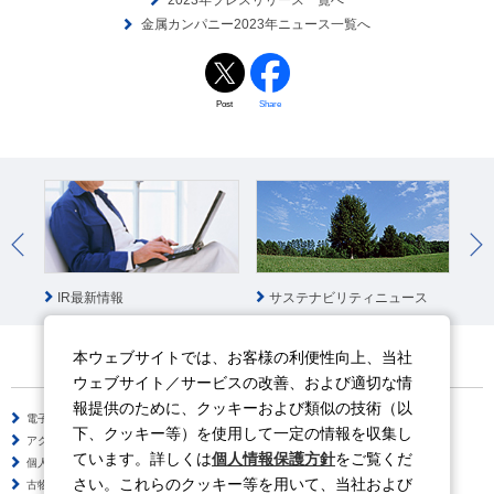
2023年プレスリリース一覧へ
金属カンパニー2023年ニュース一覧へ
Post
Share
IR最新情報
サステナビリティニュース
社
本ウェブサイトでは、お客様の利便性向上、当社
ウェブサイト／サービスの改善、および適切な情
報提供のために、クッキーおよび類似の技術（以
電子公告
サイトのご利用について
下、クッキー等）を使用して一定の情報を収集し
アクセシビリティポリシー
情報セキュリティポリシー
ています。詳しくは
個人情報保護方針
をご覧くだ
個人情報保護方針
ソーシャルメディアポリシー
さい。これらのクッキー等を用いて、当社および
古物営業法に基づく表示
サイトの使い方