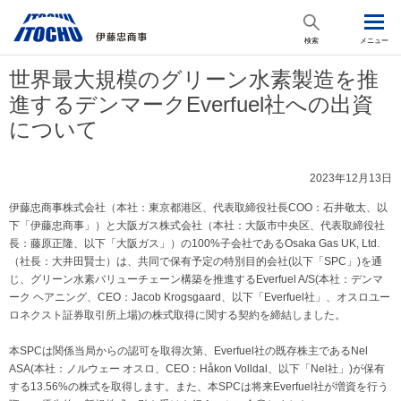
検索
メニュー
世界最大規模のグリーン水素製造を推
進するデンマークEverfuel社への出資
について
2023年12月13日
伊藤忠商事株式会社（本社：東京都港区、代表取締役社長COO：石井敬太、以
下「伊藤忠商事」）と大阪ガス株式会社（本社：大阪市中央区、代表取締役社
長：藤原正隆、以下「大阪ガス」）の100%子会社であるOsaka Gas UK, Ltd.
（社長：大井田賢士）は、共同で保有予定の特別目的会社(以下「SPC」)を通
じ、グリーン水素バリューチェーン構築を推進するEverfuel A/S(本社：デンマ
ーク ヘアニング、CEO：Jacob Krogsgaard、以下「Everfuel社」、オスロユー
ロネクスト証券取引所上場)の株式取得に関する契約を締結しました。
本SPCは関係当局からの認可を取得次第、Everfuel社の既存株主であるNel
ASA(本社：ノルウェー オスロ、CEO：Håkon Volldal、以下「Nel社」)が保有
する13.56%の株式を取得します。また、本SPCは将来Everfuel社が増資を行う