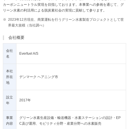
カーボンニュートラル実現を目指しております。本事業への参画を通じて、グ
リーン水素の利活用による脱炭素社会の実現に貢献して参ります。
※
2023年12月現在、商業運転を行うグリーン水素製造プロジェクトとして世
界最大規模（当社調べ）
会社概要
会社
Everfuel A/S
名
本社
所在
デンマーク ヘアニング市
地
設立
2017年
年
事業
グリーン水素生産設備・輸送機器・水素ステーションの設計・EP
内容
C及び運用、モビリティ分野・産業分野への水素販売