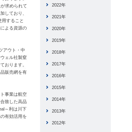
2022年
保が求められて
増加しており、
2021年
使用すること
用による資源の
2020年
2019年
ーツアウト・中
2018年
ネウェル社製窒
2017年
っております。
部品販売網を有
2016年
2015年
ット事業は航空
2014年
に合致した高品
al～利は川下
2013年
源の有効活用を
2012年