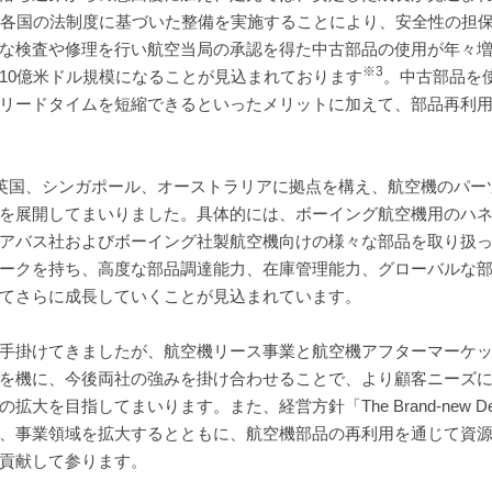
、各国の法制度に基づいた整備を実施することにより、安全性の担
な検査や修理を行い航空当局の承認を得た中古部品の使用が年々
※3
そ110億米ドル規模になることが見込まれております
。中古部品を
リードタイムを短縮できるといったメリットに加えて、部品再利
米国、英国、シンガポール、オーストラリアに拠点を構え、航空機のパ
を展開してまいりました。具体的には、ボーイング航空機用のハ
アバス社およびボーイング社製航空機向けの様々な部品を取り扱
ークを持ち、高度な部品調達能力、在庫管理能力、グローバルな
てさらに成長していくことが見込まれています。
手掛けてきましたが、航空機リース事業と航空機アフターマーケ
を機に、今後両社の強みを掛け合わせることで、より顧客ニーズ
を目指してまいります。また、経営方針「The Brand-new De
、事業領域を拡大するとともに、航空機部品の再利用を通じて資
貢献して参ります。