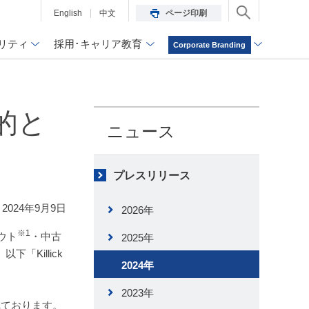
English
中文
ページ印刷
リティ
採用･キャリア教育
Corporate Branding
的と
ニュース
プレスリリース
2024年9月9日
2026年
※1
ウト
・中古
2025年
以下「Killick
2024年
2023年
れております。