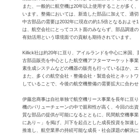
また、一般的に航空機は20年以上使用することが多く
います。整備においては、新造した部品に加えて、適切
中古部品の需要は2032年に現在の約1.5倍となるおよ
は、航空会社にとってコスト面のみならず、部品調達の
有効活用という環境面での貢献も期待されています。
Killick社は約20年に亘り、アイルランドを中心に
古部品販売を中心とした航空機アフターマーケット事業
素生成システムなどの機器の販売も行っているほか、エ
また、多くの航空会社・整備会社・製造会社とネットワ
していることで、今後の航空機整備の需要拡大に合わせ
伊藤忠商事は自社単独で航空機リース事業を長年に亘り
機のバリューチェーンの中で親和性が高く、今回の出資
質な部品の提供が可能になるとともに、民間航空機事業の拡大
にあり～」を掲げ、川下を起点とした成長投資を加速し
推進し、航空業界の持続可能な成長・社会課題の解決に