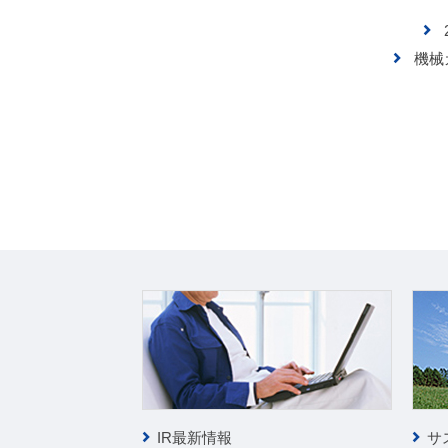
機械
ー
IR最新情報
サ