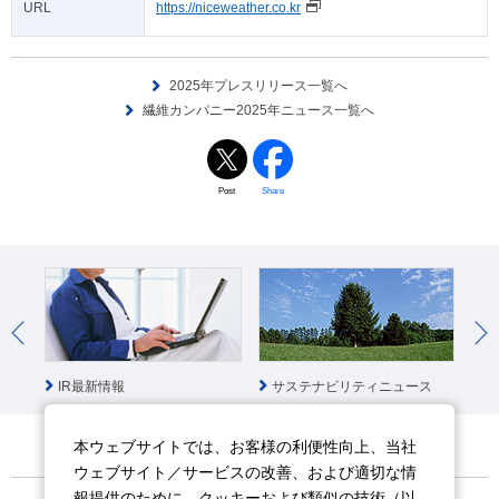
URL
https://niceweather.co.kr
2025年プレスリリース一覧へ
繊維カンパニー2025年ニュース一覧へ
Post
Share
IR最新情報
サステナビリティニュース
社
本ウェブサイトでは、お客様の利便性向上、当社
ウェブサイト／サービスの改善、および適切な情
報提供のために、クッキーおよび類似の技術（以