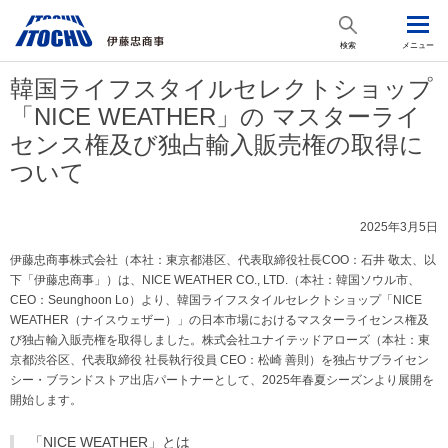
検索
メニュー
韓国ライフスタイルセレクトショップ
「NICE WEATHER」の マスターライ
センス権及び独占輸入販売権の取得に
ついて
2025年3月5日
伊藤忠商事株式会社（本社：東京都港区、代表取締役社長COO：石井 敬太、以
下「伊藤忠商事」）は、NICE WEATHER CO., LTD.（本社：韓国ソウル市、
CEO：Seunghoon Lo）より、韓国ライフスタイルセレクトショップ「NICE
WEATHER（ナイスウェザー）」の日本市場におけるマスターライセンス権及
び独占輸入販売権を取得しました。株式会社ユナイテッドアローズ（本社：東
京都渋谷区、代表取締役 社長執行役員 CEO：松崎 善則）を独占サブライセン
シー・ブランドストア出店パートナーとして、2025年春夏シーズンより展開を
開始します。
「NICE WEATHER」とは