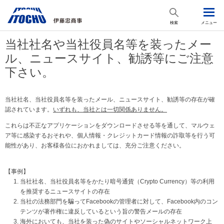
検索
メニュー
当社社名や当社役員名等を装ったメー
ル、ニュースサイト、勧誘等にご注意
下さい。
当社社名、当社役員名等を装ったメール、ニュースサイト、勧誘等の存在が確
認されています。
いずれも、当社とは一切関係ありません。
これらは不正なアプリケーションをダウンロードさせる等を通して、マルウェ
ア等に感染するおそれや、個人情報・クレジットカード情報の詐取等を行う可
能性があり、お客様各位におかれましては、充分ご注意ください。
【事例】
当社社名、当社役員名等をかたり暗号通貨（Crypto Currency）等の利用
を推奨するニュースサイトの存在
当社の法務部門を騙ってFacebookの管理者に対して、Facebook内のコン
テンツが著作権に違反しているという旨の警告メールの存在
海外においても、当社を装った偽のサイトやソーシャルネットワーク上