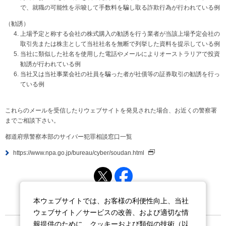
で、就職の可能性を示唆して手数料を騙し取る詐欺行為が行われている例
（勧誘）
上場予定と称する会社の株式購入の勧誘を行う業者が当該上場予定会社の
取引先または株主として当社社名を無断で列挙した資料を提示している例
当社に類似した社名を使用した電話やメールによりオーストラリアで投資
勧誘が行われている例
当社又は当社事業会社の社員を騙った者が社債等の証券取引の勧誘を行っ
ている例
これらのメールを受信したりウェブサイトを発見された場合、お近くの警察署
までご相談下さい。
都道府県警察本部のサイバー犯罪相談窓口一覧
https://www.npa.go.jp/bureau/cyber/soudan.html
Post
Share
本ウェブサイトでは、お客様の利便性向上、当社
ウェブサイト／サービスの改善、および適切な情
報提供のために、クッキーおよび類似の技術（以