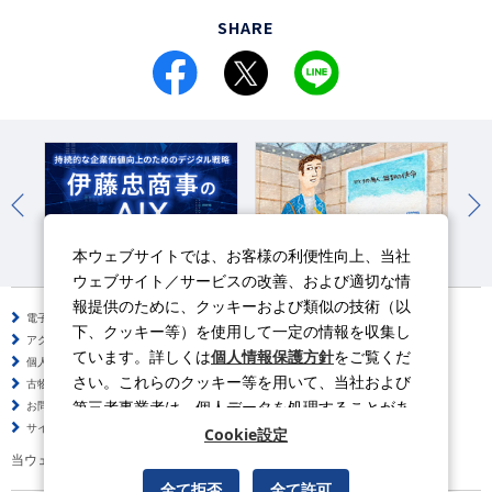
SHARE
本ウェブサイトでは、お客様の利便性向上、当社
伊藤忠のAIX
伊藤忠商事の働き方改革
よ
ウェブサイト／サービスの改善、および適切な情
報提供のために、クッキーおよび類似の技術（以
電子公告
サイトのご利用について
下、クッキー等）を使用して一定の情報を収集し
アクセシビリティポリシー
情報セキュリティポリシー
ています。詳しくは
個人情報保護方針
をご覧くだ
個人情報保護方針
ソーシャルメディアポリシー
さい。これらのクッキー等を用いて、当社および
古物営業法に基づく表示
サイトの使い方
第三者事業者は、個人データを処理することがあ
お問い合わせ
よくある質問
サイトマップ
ります。
Cookie設定
当ウェブサイトの動画はYouTubeを利用しています。
全て拒否
全て許可