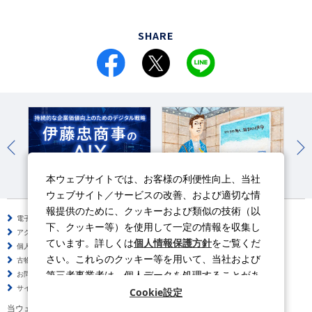
SHARE
本ウェブサイトでは、お客様の利便性向上、当社
伊藤忠のAIX
伊藤忠商事の働き方改革
よ
ウェブサイト／サービスの改善、および適切な情
報提供のために、クッキーおよび類似の技術（以
電子公告
サイトのご利用について
下、クッキー等）を使用して一定の情報を収集し
アクセシビリティポリシー
情報セキュリティポリシー
ています。詳しくは
個人情報保護方針
をご覧くだ
個人情報保護方針
ソーシャルメディアポリシー
さい。これらのクッキー等を用いて、当社および
古物営業法に基づく表示
サイトの使い方
第三者事業者は、個人データを処理することがあ
お問い合わせ
よくある質問
サイトマップ
ります。
Cookie設定
当ウェブサイトの動画はYouTubeを利用しています。