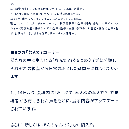
後、
広く科学の楽しさを伝える仕事を目指し、1996年4月独立。
NHK「オレは日本のガリレオだ!?」に出演、話題を呼ぶ。
1998年「米村でんじろうサイエンスプロダクション」設立。
現在、サイエンスプロデューサーとして科学実験等の企画・開発、各地でのサイエンス
ショー・実験教室・研修会などの企画・監修・出演、各種テレビ番組・雑誌の企画・監
修・出演など、さまざまな分野、媒体で幅広く活躍中。
■6つの「なんで」コーナー
私たちの中に生まれる「なんで？」を6つのタイプに分類し、
それぞれの視点から日常のふとした疑問を深掘りしていき
ます。
1月14日より、会場内の「おしえて、みんなのなんで？」で来
場者から寄せられた声をもとに、展示内容がアップデート
されています。
さらに、新しく「にほんのなんで？」も仲間入り。