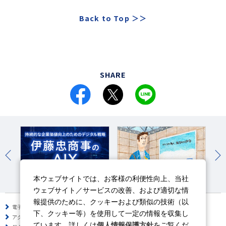
Back to Top
＞＞
SHARE
本ウェブサイトでは、お客様の利便性向上、当社
伊藤忠のAIX
伊藤忠商事の働き方改革
よ
ウェブサイト／サービスの改善、および適切な情
報提供のために、クッキーおよび類似の技術（以
電子公告
サイトのご利用について
下、クッキー等）を使用して一定の情報を収集し
アクセシビリティポリシー
情報セキュリティポリシー
ています。詳しくは
個人情報保護方針
をご覧くだ