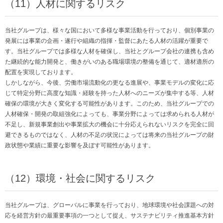
（11）人材に関するリスク
当社グループは、様々な国において多様な事業活動を行っており、個別事業の
発展には事業の企画・遂行や組織の指揮・監督にあたる人材の活躍が重要で
す。当社グループでは多様な人材を確保し、当社とグループ会社の連携も含め
た継続的な能力開発と、働きがいのある職場環境の整備を通じて、適材適所の
配置を実現しております。
しかしながら、今後、労働市場流動化の更なる進展や、事業モデルの変化に応
じて特定分野に高度な知識・経験を持った人材へのニーズが集中する等、人材
確保の環境が大きく変化する可能性があります。このため、当社グループでの
人材確保・開発の取組強化によっても、事業分野によっては求められる人材が
不足し、新規事業創出や事業拡大の機会に十分応えられないリスクを完全に回
避できるものではなく、人材の不足の状況によっては将来の当社グループの財
政状態や業績に重要な影響を及ぼす可能性があります。
（12）環境・社会に関するリスク
当社グループは、グローバルに事業を行っており、地球環境や社会課題への対
応を経営方針の最重要事項の一つとして捉え、サステナビリティ推進基本方針