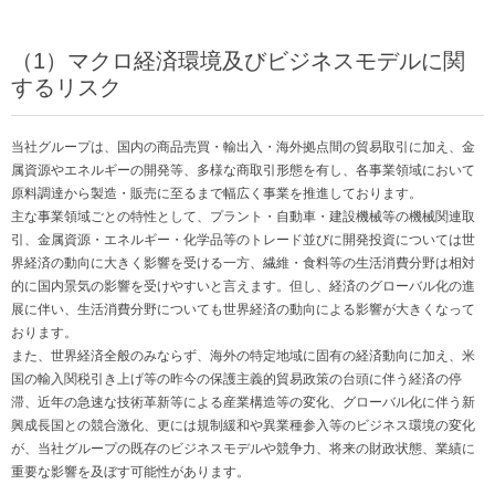
（1）マクロ経済環境及びビジネスモデルに関
するリスク
当社グループは、国内の商品売買・輸出入・海外拠点間の貿易取引に加え、金
属資源やエネルギーの開発等、多様な商取引形態を有し、各事業領域において
原料調達から製造・販売に至るまで幅広く事業を推進しております。
主な事業領域ごとの特性として、プラント・自動車・建設機械等の機械関連取
引、金属資源・エネルギー・化学品等のトレード並びに開発投資については世
界経済の動向に大きく影響を受ける一方、繊維・食料等の生活消費分野は相対
的に国内景気の影響を受けやすいと言えます。但し、経済のグローバル化の進
展に伴い、生活消費分野についても世界経済の動向による影響が大きくなって
おります。
また、世界経済全般のみならず、海外の特定地域に固有の経済動向に加え、米
国の輸入関税引き上げ等の昨今の保護主義的貿易政策の台頭に伴う経済の停
滞、近年の急速な技術革新等による産業構造等の変化、グローバル化に伴う新
興成長国との競合激化、更には規制緩和や異業種参入等のビジネス環境の変化
が、当社グループの既存のビジネスモデルや競争力、将来の財政状態、業績に
重要な影響を及ぼす可能性があります。