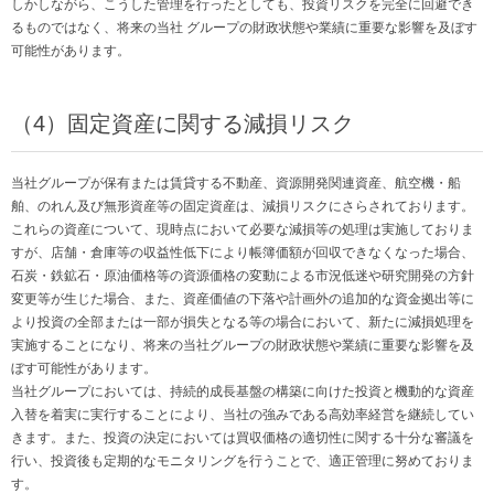
しかしながら、こうした管理を行ったとしても、投資リスクを完全に回避でき
るものではなく、将来の当社 グループの財政状態や業績に重要な影響を及ぼす
可能性があります。
（4）固定資産に関する減損リスク
当社グループが保有または賃貸する不動産、資源開発関連資産、航空機・船
舶、のれん及び無形資産等の固定資産は、減損リスクにさらされております。
これらの資産について、現時点において必要な減損等の処理は実施しておりま
すが、店舗・倉庫等の収益性低下により帳簿価額が回収できなくなった場合、
石炭・鉄鉱石・原油価格等の資源価格の変動による市況低迷や研究開発の方針
変更等が生じた場合、また、資産価値の下落や計画外の追加的な資金拠出等に
より投資の全部または一部が損失となる等の場合において、新たに減損処理を
実施することになり、将来の当社グループの財政状態や業績に重要な影響を及
ぼす可能性があります。
当社グループにおいては、持続的成長基盤の構築に向けた投資と機動的な資産
入替を着実に実行することにより、当社の強みである高効率経営を継続してい
きます。また、投資の決定においては買収価格の適切性に関する十分な審議を
行い、投資後も定期的なモニタリングを行うことで、適正管理に努めておりま
す。