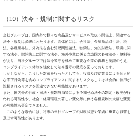
（10）法令・規制に関するリスク
当社グループは、国内外で様々な商品及びサービスを取扱う関係上、関連する
法令・規制は多岐にわたります。具体的には、会社法、金融商品取引法、税
法、各種業界法、外為法を含む貿易関連諸法、独禁法、知的財産法、環境に関
する法令、贈賄防止に関する法令、海外事業に係る当該国の各種法令・規制等
があり、当社グループでは法令遵守を極めて重要な企業の責務と認識のうえ、
コンプライアンス体制を強化して法令遵守の徹底を図っております。
しかしながら、こうした対策を行ったとしても、役員及び従業員による個人的
な不正行為等を含めコンプライアンスに関するリスクもしくは社会的に信用が
毀損されるリスクを回避できない可能性があります。
また、国内外の行政・司法・規制当局等による予期せぬ法令の制定・改廃が行
われる可能性や、社会・経済環境の著しい変化等に伴う各種規制の大幅な変更
の可能性も否定できません。
このような場合には、将来の当社グループの財政状態や業績に重要な影響を
及ぼす可能性があります。