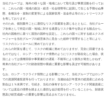
当社グループは、海外の様々な国・地域において取引及び事業活動を行ってお
り、これらの国・地域の政治・経済・社会情勢等に起因して生じる予期せぬ事
態、各種法令・規制の変更等による国家収用・送金停止等のカントリーリスク
を有しております。
そのため、個別案件ごとに適切なリスク回避策を講じるとともに、当社グルー
プ全体として特定の国・地域に対する過度なリスク集中を防止する観点から、
社内の国格付に基づく国別の国枠を設定し、これらの国々に対する総エクスポ
ージャーを当社グループの経営体力に見合った総枠で管理すること等により、
リスクのコントロールに努めております。
これらの対策を通じて、リスクの軽減に努めておりますが、完全に回避できる
ものではなく、ロシア・ウクライナ情勢のようにリスクが顕在化した場合、状
況によっては債権回収や事業遂行の遅延・不能等により損失が発生しかねず、
将来の当社グループの財政状態や業績に重要な影響を及ぼす可能性がありま
す。
なお、ロシア・ウクライナ情勢による影響について、当社グループではロシア
での資源関連投資等を行っておりますが、当連結会計年度末の総資産に占める
割合は１％未満です。引続き、当社の保有するロシア・ウクライナ関連資産に
ついては直近の情勢を踏まえた適切な会計処理を行っていることから、財政状
態及び経営成績への重要な影響は見込まれておりません。