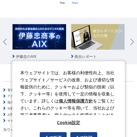
Post
Share
統合レポート
伊藤忠のAIX
伊
本ウェブサイトでは、お客様の利便性向上、当社
ウェブサイト／サービスの改善、および適切な情
報提供のために、クッキーおよび類似の技術（以
電子公告
サイトのご利用について
下、クッキー等）を使用して一定の情報を収集し
アクセシビリティポリシー
情報セキュリティポリシー
ています。詳しくは
個人情報保護方針
をご覧くだ
個人情報保護方針
ソーシャルメディアポリシー
さい。これらのクッキー等を用いて、当社および
古物営業法に基づく表示
サイトの使い方
第三者事業者は、個人データを処理することがあ
お問い合わせ
よくある質問
サイトマップ
ります。
Cookie設定
当ウェブサイトの動画はYouTubeを利用しています。