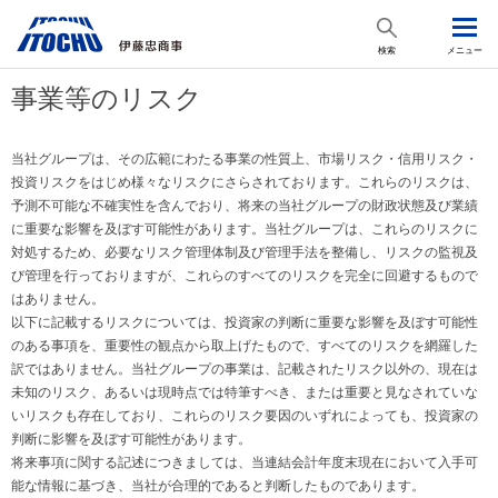
検索
メニュー
事業等のリスク
当社グループは、その広範にわたる事業の性質上、市場リスク・信用リスク・
投資リスクをはじめ様々なリスクにさらされております。これらのリスクは、
予測不可能な不確実性を含んでおり、将来の当社グループの財政状態及び業績
に重要な影響を及ぼす可能性があります。当社グループは、これらのリスクに
対処するため、必要なリスク管理体制及び管理手法を整備し、リスクの監視及
び管理を行っておりますが、これらのすべてのリスクを完全に回避するもので
はありません。
以下に記載するリスクについては、投資家の判断に重要な影響を及ぼす可能性
のある事項を、重要性の観点から取上げたもので、すべてのリスクを網羅した
訳ではありません。当社グループの事業は、記載されたリスク以外の、現在は
未知のリスク、あるいは現時点では特筆すべき、または重要と見なされていな
いリスクも存在しており、これらのリスク要因のいずれによっても、投資家の
判断に影響を及ぼす可能性があります。
将来事項に関する記述につきましては、当連結会計年度末現在において入手可
能な情報に基づき、当社が合理的であると判断したものであります。