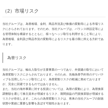
（2）市場リスク
当社グループは、為替相場、金利、商品市況及び株価の変動等による市場リス
クにさらされております。そのため、当社グループは、バランス枠設定等によ
る管理体制を構築するとともに、様々なヘッジ取引を利用すること等により、
為替相場、金利及び商品市況の変動等によるリスクを最小限に抑える方針であ
ります。
為替リスク
当社グループは、輸出入取引が主要事業の一つであり、外貨建の取引において
為替変動リスクにさらされております。そのため、先物為替予約等のデリバテ
ィブを活用したヘッジ取引により、為替変動リスクの軽減に努めております
が、完全に回避できるものではありません。
また、当社の海外事業に対する投資については、為替の変動により、為替換算
調整額を通じて株主資本が増減するリスク、期間損益の円貨換算額が増減する
リスクが存在します。これらの為替変動リスクは、将来の当社グループの財政
状態や業績に重要な影響を及ぼす可能性があります。