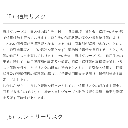
（5）信用リスク
当社グループは、国内外の取引先に対し、営業債権、貸付金、保証その他の形
で信用供与を行っております。取引先の信用状況の悪化や経営破綻等により、
これらの債権等が回収不能となる、あるいは、商取引が継続できないことによ
り、取引当事者としての義務を果たせず、契約履行責任を負担することとなる
等の信用リスクを有しております。そのため、当社グループでは、信用供与の
実施に際して、信用限度額の設定及び必要な担保・保証等の取得等を通じたリ
スク管理を行うことでリスクの軽減に努めるとともに、取引先の信用力、回収
状況及び滞留債権の状況等に基づいて予想信用損失を見積り、貸倒引当金を設
定しております。
しかしながら、こうした管理を行ったとしても、信用リスクの顕在化を完全に
回避できるものではなく、将来の当社グループの財政状態や業績に重要な影響
を及ぼす可能性があります。
（6）カントリーリスク