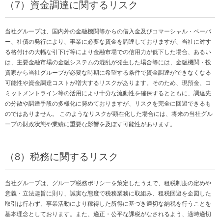
（7）資金調達に関するリスク
当社グループは、国内外の金融機関等からの借入金及びコマーシャル・ペーパ
ー、社債の発行により、事業に必要な資金を調達しておりますが、当社に対す
る格付けの大幅な引下げ等により金融市場での信用力が低下した場合、あるい
は、主要金融市場の金融システムの混乱が発生した場合等には、金融機関・投
資家から当社グループが必要な時期に希望する条件で資金調達ができなくなる
可能性や資金調達コストが増大するリスクがあります。そのため、現預金、コ
ミットメントライン等の活用により十分な流動性を確保するとともに、調達先
の分散や調達手段の多様化に努めておりますが、リスクを完全に回避できるも
のではありません。 このようなリスクが顕在化した場合には、将来の当社グル
ープの財政状態や業績に重要な影響を及ぼす可能性があります。
（8）税務に関するリスク
当社グループは、グループ税務ポリシーを策定したうえで、租税制度の定めや
意義・立法趣旨に則り、誠実な態度で税務業務に取組み、租税回避を企図した
取引は行わず、事業活動により稼得した所得に基づき適切な納税を行うことを
基本理念としております。また、適正・公平な課税がなされるよう、適時適切