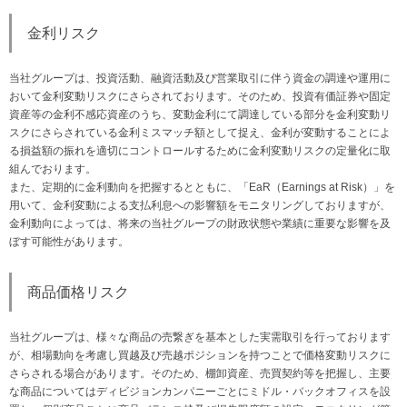
金利リスク
当社グループは、投資活動、融資活動及び営業取引に伴う資金の調達や運用に
おいて金利変動リスクにさらされております。そのため、投資有価証券や固定
資産等の金利不感応資産のうち、変動金利にて調達している部分を金利変動リ
スクにさらされている金利ミスマッチ額として捉え、金利が変動することによ
る損益額の振れを適切にコントロールするために金利変動リスクの定量化に取
組んでおります。
また、定期的に金利動向を把握するとともに、「EaR（Earnings at Risk）」を
用いて、金利変動による支払利息への影響額をモニタリングしておりますが、
金利動向によっては、将来の当社グループの財政状態や業績に重要な影響を及
ぼす可能性があります。
商品価格リスク
当社グループは、様々な商品の売繋ぎを基本とした実需取引を行っております
が、相場動向を考慮し買越及び売越ポジションを持つことで価格変動リスクに
さらされる場合があります。そのため、棚卸資産、売買契約等を把握し、主要
な商品についてはディビジョンカンパニーごとにミドル・バックオフィスを設