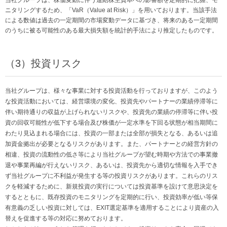
当社グループは、株価変動に伴う連結株主資本への影響額を定期的に把握、モ
ニタリングするため、「VaR（Value at Risk）」を用いております。当該手法
による数値は過去の一定期間の市場変動データに基づき、将来のある一定期間
のうちに被る可能性のある最大損失額を統計的手法により推定したものです。
（3）投資リスク
当社グループは、様々な事業に対する投資活動を行っておりますが、このよう
な投資活動においては、経営環境の変化、投資先やパートナーの業績停滞等に
伴い期待通りの収益が上げられないリスクや、投資先の業績の停滞等に伴い投
資の回収可能性が低下する場合及び株価が一定水準を下回る状態が相当期間に
わたり見込まれる場合には、投資の一部または全部が損失となる、あるいは追
加資金拠出が必要となるリスクがあります。また、パートナーとの経営方針の
相違、投資の流動性の低さ等により当社グループが望む時期や方法での事業撤
退や事業再編が行えないリスク、あるいは、投資先から適切な情報を入手でき
ず当社グループに不利益が発生する等の投資リスクがあります。これらのリス
クを軽減するために、新規投資の実行については投資基準を設けて意思決定を
するとともに、既存投資のモニタリングを定期的に行い、投資効率が低い等保
有意義の乏しい投資に対しては、EXIT選定基準を適用することにより資産の入
替えを促進する等の対応に努めております。