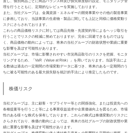
置し、個別商品ごとに商品バランス枠及び損失限度額の設定、モニタリング管
理を行うとともに、定期的なレビューを実施しております。
また、当社グループは、金属資源・エネルギーの開発事業やその他の製造事業
に参画しており、当該事業の生産物・製品に関しても上記と同様に価格変動リ
スクにさらされております。
これらの商品価格リスクに対しては商品先物・先渡契約等によるヘッジ取引を
行うことでリスクの軽減に努めておりますが、完全に回避できるものではな
く、商品価格の動向によっては、将来の当社グループの財政状態や業績に重要
な影響を及ぼす可能性があります。
当社グループは、市場に影響されやすい市況商品取引のリスクを把握、モニタ
リングするため、「VaR（Value at Risk）」を用いております。当該手法によ
る数値は過去の一定期間の市場変動データに基づき、将来のある一定期間のう
ちに被る可能性のある最大損失額を統計的手法により推定したものです。
株価リスク
当社グループは、主に顧客・サプライヤー等との関係強化、または投資先への
各種提案等を行うこと等による事業収益追求や企業価値向上を図るため、市場
性のある様々な株式を保有しております。これらの株式は株価変動のリスクに
さらされており、株価の動向によっては、将来の当社グループの財政状態や業
績に重要な影響を及ぼす可能性があります。