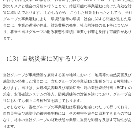
別のリスクと機会の分析を行うことで、持続可能な事業活動に向けた有効な対
策に取組んでおります。 しかしながら、こうした対策を行ったとしても、当社
グループの事業活動により、環境汚染等の環境・社会に関する問題が生じた場
合には、事業の遅滞や停止、対策費用の発生、社会的評価の低下等につなが
り、将来の当社グループの財政状態や業績に重要な影響を及ぼす可能性があり
ます。
（13）自然災害に関するリスク
当社グループが事業活動を展開する国や地域において、地震等の自然災害及び
感染症が発生した場合には、当社グループの事業活動に影響を与える可能性が
あります。当社は、大規模災害時及び感染症発生時の業務継続計画（BCP）の
策定、安否確認システムの導入、防災訓練等の対策を講じており、グループ会
社においても個々に各種対策を講じております。
しかしながら、当社グループの事業活動は広範な地域にわたって行っており、
自然災害及び感染症の被害発生時には、その被害を完全に回避できるものでは
なく、将来の当社グループの財政状態や業績に重要な影響を及ぼす可能性があ
ります。