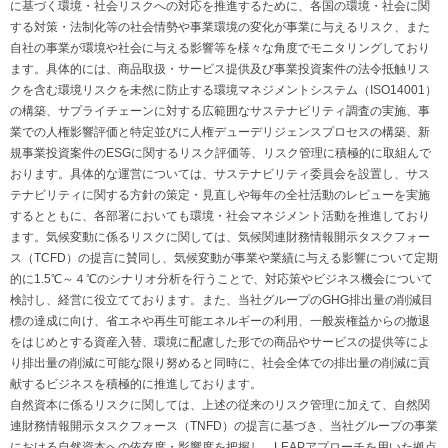
に基づく環境・社会リスクへの対応を推進するために、各国の環境・社会に関
する対策・法制化等の社会情勢や事業環境の変化が事業に与えるリスク、また
自社の事業が環境や社会に与える影響等を様々な角度でモニタリングしており
ます。具体的には、商品取扱・サービス提供及び事業投資案件の法令抵触リス
クを含む環境リスクを未然に防止する環境マネジメントシステム（ISO14001）
の構築、サプライチェーンに対する広範囲なサステナビリティ調査の実施、事
業での人権影響評価と特定並びに人権デューデリジェンスプロセスの構築、新
規事業投資案件のESGに関するリスク評価等、リスク管理に積極的に取組んで
おります。具体的な運営については、サステナビリティ委員会を設置し、サス
テナビリティに関する方針の策定・見直しや毎年の全社活動のレビューを実施
するとともに、各部署においても環境・社会マネジメント活動を推進しており
ます。気候変動に係るリスクに関しては、気候関連財務情報開示タスクフォー
ス（TCFD）の提言に賛同し、気候変動が事業や業績に与える影響について定期
的に1.5℃～４℃のシナリオ分析を行うことで、対応策やビジネス機会について
検討し、経営に役立てております。また、当社グループのGHG排出量の削減目
標の達成に向け、省エネや再生可能エネルギーの利用、一般炭権益からの撤退
をはじめとする資産入替、環境に配慮した形での商品やサービスの提供等によ
り排出量の削減に可能な限り努めると同時に、社会全体での排出量の削減に貢
献するビジネスを積極的に推進しております。
自然資本に係るリスクに関しては、上述の従来のリスク管理に加えて、自然関
連財務情報開示タスクフォース（TNFD）の提言に基づき、当社グループの事業
における自然資本への依存度・影響度を把握し、LEAPアプローチを用いた拠点