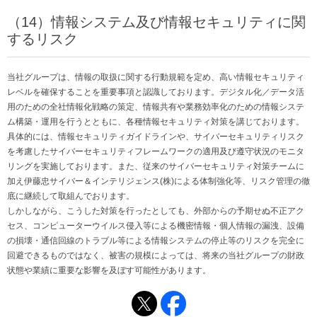
（14）情報システム及び情報セキュリティに関
するリスク
当社グループは、情報の取扱に関する行動規範を定め、高い情報セキュリティ
レベルを確保することを重要事項と認識しております。デジタル化／データ活
用のための全社情報化戦略の策定、情報共有や業務効率化のための情報システ
ム構築・運用を行うとともに、各種情報セキュリティ対策を講じております。
具体的には、情報セキュリティガイドラインや、サイバーセキュリティリスク
を考慮したサイバーセキュリティフレームワークの適用及び遵守状況のモニタ
リングを実施しております。また、従来のサイバーセキュリティ対策チームに
加え伊藤忠サイバー＆インテリジェンス(株)による体制強化等、リスク管理の徹
底に継続して取組んでおります。
しかしながら、こうした対策を行ったとしても、外部からの予期せぬ不正アク
セス、コンピューターウイルス侵入等による機密情報・個人情報の漏洩、設備
の損壊・通信回線のトラブル等による情報システムの停止等のリスクを完全に
回避できるものではなく、被害の規模によっては、将来の当社グループの財政
状態や業績に重要な影響を及ぼす可能性があります。