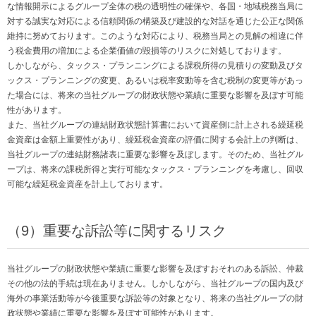
な情報開示によるグループ全体の税の透明性の確保や、各国・地域税務当局に
対する誠実な対応による信頼関係の構築及び建設的な対話を通じた公正な関係
維持に努めております。このような対応により、税務当局との見解の相違に伴
う税金費用の増加による企業価値の毀損等のリスクに対処しております。
しかしながら、タックス・プランニングによる課税所得の見積りの変動及びタ
ックス・プランニングの変更、あるいは税率変動等を含む税制の変更等があっ
た場合には、将来の当社グループの財政状態や業績に重要な影響を及ぼす可能
性があります。
また、当社グループの連結財政状態計算書において資産側に計上される繰延税
金資産は金額上重要性があり、繰延税金資産の評価に関する会計上の判断は、
当社グループの連結財務諸表に重要な影響を及ぼします。そのため、当社グル
ープは、将来の課税所得と実行可能なタックス・プランニングを考慮し、回収
可能な繰延税金資産を計上しております。
（9）重要な訴訟等に関するリスク
当社グループの財政状態や業績に重要な影響を及ぼすおそれのある訴訟、仲裁
その他の法的手続は現在ありません。しかしながら、当社グループの国内及び
海外の事業活動等が今後重要な訴訟等の対象となり、将来の当社グループの財
政状態や業績に重要な影響を及ぼす可能性があります。