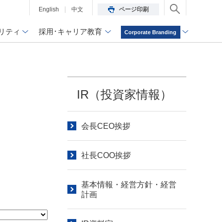
English
中文
ページ印刷
リティ
採用･キャリア教育
Corporate Branding
IR（投資家情報）
会長CEO挨拶
社長COO挨拶
基本情報・経営方針・経営
計画