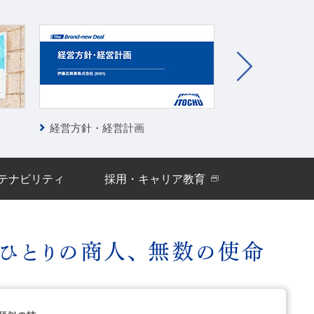
経営方針・経営計画
決算公表資料（
テナビリティ
採用・キャリア教育
ィアポリシー
古物営業法に基づく表示
サイトの使い方