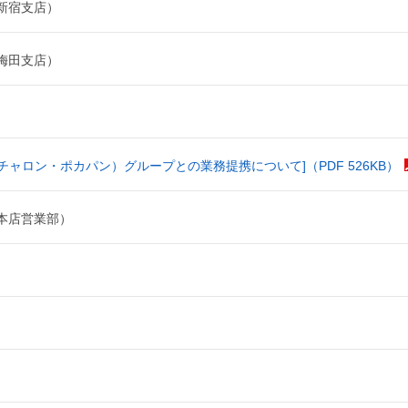
新宿支店）
梅田支店）
and（チャロン・ポカパン）グループとの業務提携について]（PDF 526KB）
本店営業部）