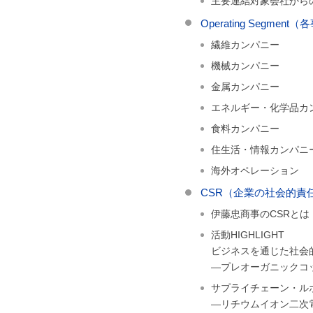
主要連結対象会社から
Operating Segme
繊維カンパニー
機械カンパニー
金属カンパニー
エネルギー・化学品カ
食料カンパニー
住生活・情報カンパニ
海外オペレーション
CSR（企業の社会的責任）
伊藤忠商事のCSRとは
活動HIGHLIGHT
ビジネスを通じた社会
―プレオーガニックコ
サプライチェーン・ル
―リチウムイオン二次