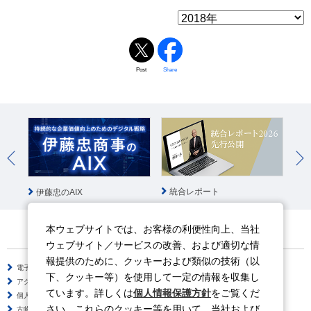
Post
Share
統合レポート
伊藤忠のAIX
伊
本ウェブサイトでは、お客様の利便性向上、当社
ウェブサイト／サービスの改善、および適切な情
報提供のために、クッキーおよび類似の技術（以
電子公告
サイトのご利用について
下、クッキー等）を使用して一定の情報を収集し
アクセシビリティポリシー
情報セキュリティポリシー
ています。詳しくは
個人情報保護方針
をご覧くだ
個人情報保護方針
ソーシャルメディアポリシー
さい。これらのクッキー等を用いて、当社および
古物営業法に基づく表示
サイトの使い方