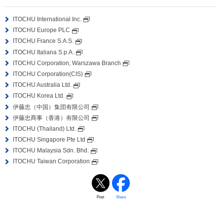
ITOCHU International Inc.
ITOCHU Europe PLC
ITOCHU France S.A.S.
ITOCHU Italiana S.p.A.
ITOCHU Corporation, Warszawa Branch
ITOCHU Corporation(CIS)
ITOCHU Australia Ltd.
ITOCHU Korea Ltd.
伊藤忠（中国）集団有限公司
伊藤忠商事（香港）有限公司
ITOCHU (Thailand) Ltd.
ITOCHU Singapore Pte Ltd
ITOCHU Malaysia Sdn. Bhd.
ITOCHU Taiwan Corporation
Post
Share