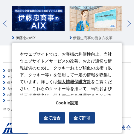
伊藤忠のAIX
伊藤忠商事の働き方改革
よ
本ウェブサイトでは、お客様の利便性向上、当社
ウェブサイト／サービスの改善、および適切な情
報提供のために、クッキーおよび類似の技術（以
電子公告
サイトのご利用について
下、クッキー等）を使用して一定の情報を収集し
アクセシビリティポリシー
情報セキュリティポリシー
ています。詳しくは
個人情報保護方針
をご覧くだ
個人情報保護方針
ソーシャルメディアポリシー
さい。これらのクッキー等を用いて、当社および
古物営業法に基づく表示
サイトの使い方
第三者事業者は、個人データを処理することがあ
お問い合わせ
よくある質問
サイトマップ
ります。
Cookie設定
当ウェブサイトの動画はYouTubeを利用しています。
全て拒否
全て許可