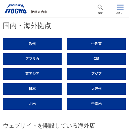
検索
メニュー
国内・海外拠点
欧州
中近東
アフリカ
CIS
東アジア
アジア
日本
大洋州
北米
中南米
ウェブサイトを開設している海外店