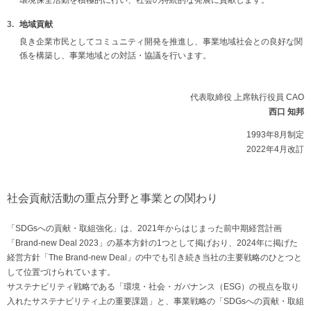
環境保全活動を積極的に行い、社会の持続的な発展に貢献します。
地域貢献
良き企業市民としてコミュニティ開発を推進し、事業地域社会との良好な関
係を構築し、事業地域との対話・協議を行います。
代表取締役 上席執行役員 CAO
西口 知邦
1993年8月制定
2022年4月改訂
社会貢献活動の重点分野と事業との関わり
「SDGsへの貢献・取組強化」は、2021年からはじまった前中期経営計画
「Brand-new Deal 2023」の基本方針の1つとして掲げおり、2024年に掲げた
経営方針「The Brand-new Deal」の中でも引き続き当社の主要戦略のひとつと
して位置づけられています。
サステナビリティ戦略である「環境・社会・ガバナンス（ESG）の視点を取り
入れたサステナビリティ上の重要課題」と、事業戦略の「SDGsへの貢献・取組