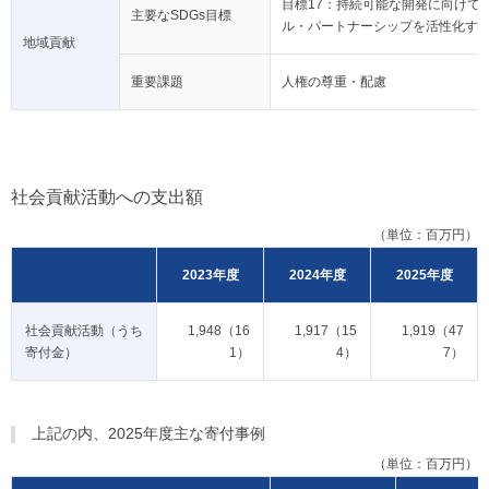
目標17：持続可能な開発に向けて
主要なSDGs目標
ル・パートナーシップを活性化す
地域貢献
重要課題
人権の尊重・配慮
社会貢献活動への支出額
（単位：百万円）
2023年度
2024年度
2025年度
社会貢献活動（うち
1,948（16
1,917（15
1,919（47
寄付金）
1）
4）
7）
上記の内、2025年度主な寄付事例
（単位：百万円）