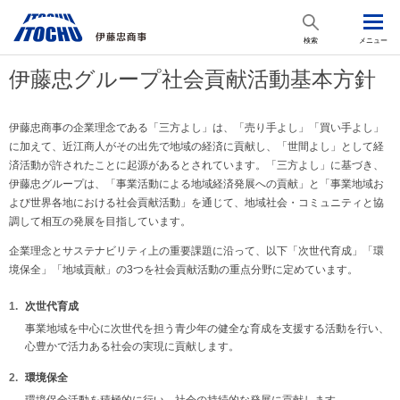
検索
メニュー
伊藤忠グループ社会貢献活動基本方針
伊藤忠商事の企業理念である「三方よし」は、「売り手よし」「買い手よし」
に加えて、近江商人がその出先で地域の経済に貢献し、「世間よし」として経
済活動が許されたことに起源があるとされています。「三方よし」に基づき、
伊藤忠グループは、「事業活動による地域経済発展への貢献」と「事業地域お
よび世界各地における社会貢献活動」を通じて、地域社会・コミュニティと協
調して相互の発展を目指しています。
企業理念とサステナビリティ上の重要課題に沿って、以下「次世代育成」「環
境保全」「地域貢献」の3つを社会貢献活動の重点分野に定めています。
次世代育成
事業地域を中心に次世代を担う青少年の健全な育成を支援する活動を行い、
心豊かで活力ある社会の実現に貢献します。
環境保全