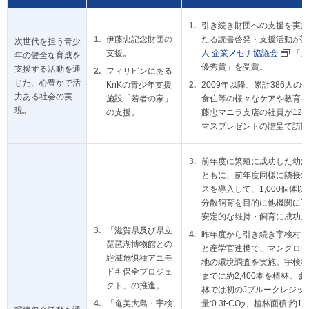
引き続き財団への支援を実施
伊藤忠記念財団の
たる読書啓発・支援活動が評
次世代を担う青少
支援。
人 企業メセナ協議会
「メ
年の健全な育成を
優秀賞」を受賞。
支援する活動を通
フィリピンにある
じた、心豊かで活
KnKの青少年支援
2009年以降、累計386人
力ある社会の実
施設「若者の家」
食住等の様々なケアや教育を
現。
の支援。
藤忠マニラ支店の社員が12
マスプレゼントの贈呈で訪問
前年度に繁殖に成功した幼魚
ともに、前年度同様に隣接水
スを導入して、1,000個体
分散飼育を目的に他機関に7
安定的な維持・飼育に成功。
「滋賀県及び県立
昨年度から引き続き宇検村・
琵琶湖博物館との
と産学官連携で、マングロー
絶滅危惧種アユモ
地の環境調査を実施。宇検村
ドキ保全プロジェ
までに約2,400本を植林。
クト」の推進。
林では初のJブルークレジッ
「奄美大島・宇検
量:0.3t-CO
、植林面積:約1,0
2