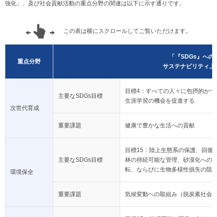
強化」、及び社会貢献活動の重点分野の関連は以下に示す通りです。
この表は横にスクロールしてご覧いただけます。
「『SDGs』へ
重点分野
サステナビリティ上
目標4：すべての人々に包摂的かつ
主要なSDGs目標
生涯学習の機会を促進する
次世代育成
重要課題
健康で豊かな生活への貢献
目標15：陸上生態系の保護、回復
主要なSDGs目標
林の持続可能な管理、砂漠化への
転、ならびに生物多様性損失の阻
環境保全
重要課題
気候変動への取組み（脱炭素社会