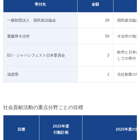
寄付先
金額
一般財団法人 国民政治協会
28
国民政治協会
愛媛県今治市
50
今治市の地方
欧州と日本の
EU・ジャパンフェスト日本委員会
3
しての寄付
滋賀県
1
当社創業の地
社会貢献活動の重点分野ごとの目標
2025年度
目標
2025年度の実
行動計画