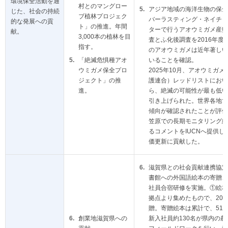
環境保全活動を通
村とのマングロー
アジア地域の海洋生物の保全
じた、社会の持続
ブ植林プロジェク
バーラスティング・ネイチャ
的な発展への貢
ト」の推進。年間
ターで行うアオウミガメ産卵
献。
3,000本の植林を目
査とふ化後調査を2016年
指す。
のアオウミガメは近年著しい
「絶滅危惧種アオ
いることを確認。
ウミガメ保全プロ
2025年10月、アオウミガメ
ジェクト」の推
護連合）レッドリストにおい
進。
ら、絶滅の可能性が最も低い
引き上げられた。世界各地で
傾向が確認されたことが評価
笠原での長期モニタリング結
るコメントをIUCNへ提供
価更新に貢献した。
滋賀県との社会貢献連携協定
書館への外国語絵本の寄贈、
社員合宿研修を実施。①絵本
拠点より集めたもので、202
贈。寄贈絵本は累計で、51か国
創業地滋賀県への
新入社員約130名が県内の