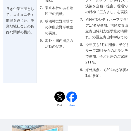
貢献。
フィールドワークを行い、地
決策を企画・提案。現場での
東京本社のある港
良き企業市民とし
の精神「三方よし」を実践的
区での貢献。
て、コミュニティ
MINATOシティハーフマラ
開発を通じた、事
明治神宮野球場で
ア17名が参加。港区立青山
業地域社会との良
の伊藤忠野球教室
立青山特別支援学校の清掃学
好な関係の構築。
の実施。
れ。港区立青山中学校でのキ
海外・国内拠点の
今年度も2月に開催。子ども
活動の促進。
ループ20社からのボランテ
で参加。子ども達のご家族等
211名。
海外拠点にて304名が各拠
動に参加。
Post
Share