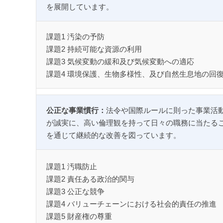
を展開しています。
課題1 汚染の予防
課題2 持続可能な資源の利用
課題3 気候変動の緩和及び気候変動への適応
課題4 環境保護、生物多様性、及び自然生息地の回
公正な事業慣行：
法令や国際ルールに則った事業活
が誠実に、高い倫理観を持って日々の職務に当たる
を通じて継続的な改善を図っています。
課題1 汚職防止
課題2 責任ある政治的関与
課題3 公正な競争
課題4 バリューチェーンにおける社会的責任の推進
課題5 財産権の尊重