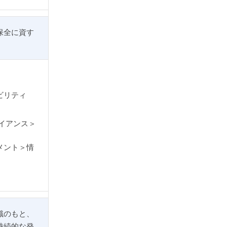
保全に資す
ビリティ
イアンス＞
メント＞情
識のもと、
持続的な発