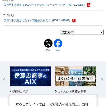
【2月号】進化するEC,広がるデジタルマーケティング（PDF 1,750KB）
2016年1月
【1月号】変化がもたらす商機を見据えて（PDF 1,815KB）
Post
Share
伊藤忠のAIX
よくわかる伊藤忠商事
国
本ウェブサイトでは、お客様の利便性向上、当社