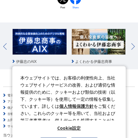
Post
Share
伊藤忠のAIX
よくわかる伊藤忠商事
国
本ウェブサイトでは、お客様の利便性向上、当社
ウェブサイト／サービスの改善、および適切な情
報提供のために、クッキーおよび類似の技術（以
電子公告
サイトのご利用について
下、クッキー等）を使用して一定の情報を収集し
アクセシビリティポリシー
情報セキュリティポリシー
ています。詳しくは
個人情報保護方針
をご覧くだ
個人情報保護方針
ソーシャルメディアポリシー
さい。これらのクッキー等を用いて、当社および
古物営業法に基づく表示
サイトの使い方
第三者事業者は、個人データを処理することがあ
お問い合わせ
よくある質問
サイトマップ
ります。
Cookie設定
当ウェブサイトの動画はYouTubeを利用しています。