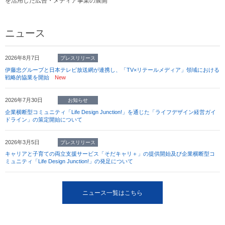
を活用した広告・メディア事業の展開
ニュース
2026年8月7日
プレスリリース
伊藤忠グループと日本テレビ放送網が連携し、「TV×リテールメディア」領域における
戦略的協業を開始
New
2026年7月30日
お知らせ
企業横断型コミュニティ「Life Design Junction!」を通じた「ライフデザイン経営ガイ
ドライン」の策定開始について
2026年3月5日
プレスリリース
キャリアと子育ての両立支援サービス「そだキャリ＋」の提供開始及び企業横断型コ
ミュニティ「Life Design Junction!」の発足について
ニュース一覧はこちら