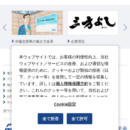
統
伊藤忠商事の働き方改革
企業理念
本ウェブサイトでは、お客様の利便性向上、当社
ウェブサイト／サービスの改善、および適切な情
報提供のために、クッキーおよび類似の技術（以
電子公告
サイトのご利用について
下、クッキー等）を使用して一定の情報を収集し
アクセシビリティポリシー
情報セキュリティポリシー
ています。詳しくは
個人情報保護方針
をご覧くだ
個人情報保護方針
ソーシャルメディアポリシー
さい。これらのクッキー等を用いて、当社および
古物営業法に基づく表示
サイトの使い方
第三者事業者は、個人データを処理することがあ
お問い合わせ
よくある質問
サイトマップ
ります。
Cookie設定
当ウェブサイトの動画はYouTubeを利用しています。
全て拒否
全て許可