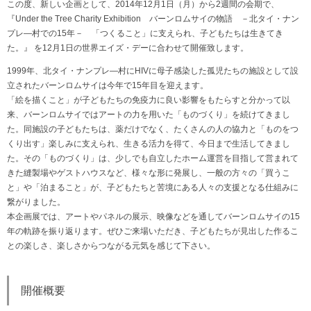
この度、新しい企画として、2014年12月1日（月）から2週間の会期で、
『Under the Tree Charity Exhibition バーンロムサイの物語 －北タイ・ナン
プレ―村での15年－ 「つくること」に支えられ、子どもたちは生きてき
た。』 を12月1日の世界エイズ・デーに合わせて開催致します。
1999年、北タイ・ナンプレ―村にHIVに母子感染した孤児たちの施設として設
立されたバーンロムサイは今年で15年目を迎えます。
「絵を描くこと」が子どもたちの免疫力に良い影響をもたらすと分かって以
来、バーンロムサイではアートの力を用いた「ものづくり」を続けてきまし
た。同施設の子どもたちは、薬だけでなく、たくさんの人の協力と「ものをつ
くり出す」楽しみに支えられ、生きる活力を得て、今日まで生活してきまし
た。その「ものづくり」は、少しでも自立したホーム運営を目指して営まれて
きた縫製場やゲストハウスなど、様々な形に発展し、一般の方々の「買うこ
と」や「泊まること」が、子どもたちと苦境にある人々の支援となる仕組みに
繋がりました。
本企画展では、アートやパネルの展示、映像などを通してバーンロムサイの15
年の軌跡を振り返ります。ぜひご来場いただき、子どもたちが見出した作るこ
との楽しさ、楽しさからつながる元気を感じて下さい。
開催概要