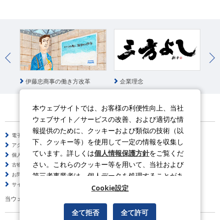
統
伊藤忠商事の働き方改革
企業理念
本ウェブサイトでは、お客様の利便性向上、当社
ウェブサイト／サービスの改善、および適切な情
報提供のために、クッキーおよび類似の技術（以
電子公告
サイトのご利用について
下、クッキー等）を使用して一定の情報を収集し
アクセシビリティポリシー
情報セキュリティポリシー
ています。詳しくは
個人情報保護方針
をご覧くだ
個人情報保護方針
ソーシャルメディアポリシー
さい。これらのクッキー等を用いて、当社および
古物営業法に基づく表示
サイトの使い方
第三者事業者は、個人データを処理することがあ
お問い合わせ
よくある質問
サイトマップ
ります。
Cookie設定
当ウェブサイトの動画はYouTubeを利用しています。
全て拒否
全て許可