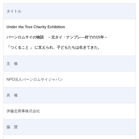
タイトル
Under the Tree Charity Exhibition
バーンロムサイの物語 －北タイ・ナンプレ―村での15年－
「つくること 」 に支えられ、子どもたちは生きてきた。
主 催
NPO法人バーンロムサイジャパン
共 催
伊藤忠商事株式会社
協 賛