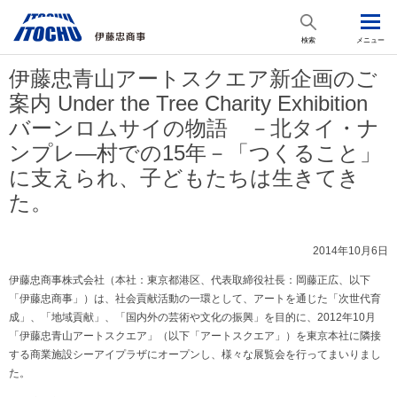
検索
メニュー
伊藤忠青山アートスクエア新企画のご
案内 Under the Tree Charity Exhibition
バーンロムサイの物語 －北タイ・ナ
ンプレ―村での15年－「つくること」
に支えられ、子どもたちは生きてき
た。
2014年10月6日
伊藤忠商事株式会社（本社：東京都港区、代表取締役社長：岡藤正広、以下
「伊藤忠商事」）は、社会貢献活動の一環として、アートを通じた「次世代育
成」、「地域貢献」、「国内外の芸術や文化の振興」を目的に、2012年10月
「伊藤忠青山アートスクエア」（以下「アートスクエア」）を東京本社に隣接
する商業施設シーアイプラザにオープンし、様々な展覧会を行ってまいりまし
た。