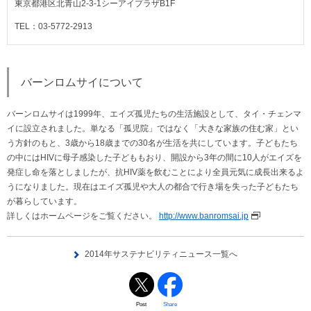
東京都港区北青山2-3-1シーアイプラザB1F
TEL：03-5772-2913
バーンロムサイについて
バーンロムサイは1999年、エイズ孤児たちの生活施設として、タイ・チェンマ
イに設立されました。単なる「孤児院」ではなく「大きな家族の住む家」とい
う方針のもと、3歳から18歳までの30名が生活を共にしています。子どもたち
の中にはHIVに母子感染した子どももおり、開設から3年の間に10人がエイズを
発症し命を落としましたが、抗HIV薬を飲むことにより全員元気に成長出来るよ
うになりました。現在はエイズ孤児や大人の都合で行き場を失った子どもたち
が暮らしています。
詳しくはホームページをご覧ください。
http://www.banromsai.jp
2014年サステナビリティニュース一覧へ
Post
Share