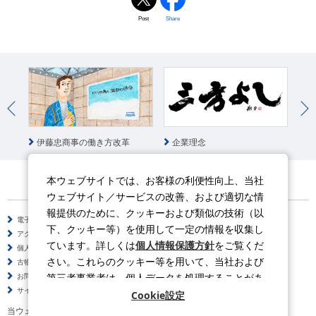
Post
Share
統
伊藤忠商事の働き方改革
企業理念
本ウェブサイトでは、お客様の利便性向上、当社
ウェブサイト／サービスの改善、および適切な情
報提供のために、クッキーおよび類似の技術（以
電子公告
サイトのご利用について
下、クッキー等）を使用して一定の情報を収集し
アクセシビリティポリシー
情報セキュリティポリシー
ています。詳しくは
個人情報保護方針
をご覧くだ
個人情報保護方針
ソーシャルメディアポリシー
さい。これらのクッキー等を用いて、当社および
古物営業法に基づく表示
サイトの使い方
第三者事業者は、個人データを処理することがあ
お問い合わせ
よくある質問
サイトマップ
ります。
Cookie設定
当ウェブサイトの動画はYouTubeを利用しています。