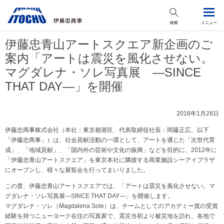
検索
メニュー
伊藤忠青山アートスクエア新企画のご
案内「アートは震災を風化させない。
マグダレナ・ソレ写真展 ―SINCE
THAT DAY―」を開催
2016年1月28日
伊藤忠商事株式会社（本社：東京都港区、代表取締役社長：岡藤正広、以下
「伊藤忠商事」）は、社会貢献活動の一環として、アートを通じた「次世代育
成」、「地域貢献」、「国内外の芸術や文化の振興」などを目的に、2012年に
「伊藤忠青山アートスクエア」を東京本社に隣接する商業施設シーアイプラザ
にオープンし、様々な展覧会を行ってまいりました。
この度、伊藤忠青山アートスクエアでは、「アートは震災を風化させない。マ
グダレナ・ソレ写真展—SINCE THAT DAY—」を開催します。
マグダレナ・ソレ（Magdalena Sole）は、チームとしてのアカデミー賞の受賞
経験を持つニューヨーク在住の写真家で、震災当初より被災地を訪れ、各地で