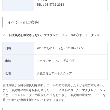
TEL：03-5772-2913
イベントのご案内
アートは震災を風化させない。マグダレナ・ソレ、長友心平 トークショー
日時
2016年3月11日（金）12:10～12:50
出演
マグダレナ・ソレ、長友心平
会場
伊藤忠青山アートスクエア
震災直後から自ら被災地を訪れ、アートの力で被災した子ども達に寄り添い、
また、被災地の現状を発信し続けたアーティストのお二人、マグダレナ・ソレ
氏と、イラストレーターの長友心平氏をお招きし、被災地の現状や、アートを
通じた新たな復興支援についてお話し頂きます。