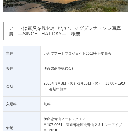
アートは震災を風化させない。マグダレナ・ソレ写真
展 —SINCE THAT DAY— 概要
主催
いわてアートプロジェクト2016実行委員会
共催
伊藤忠商事株式会社
2016年3月8日（火）-3月15日（火） 11:00～19:0
会期
0 会期中無休
入場料
無料
伊藤忠青山アートスクエア
〒107-0061 東京都港区北青山 2-3-1 シーアイプ
会場
ラザB1F