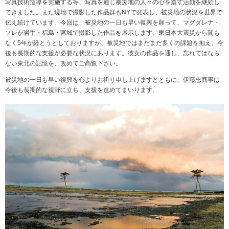
写真技術指導を実施する等、写真を通じ被災地の人々の心を癒す活動を継続し
てきました。また現地で撮影した作品群もNYで発表し、被災地の状況を世界で
伝え続けています。今回は、被災地の一日も早い復興を願って、マグダレナ・
ソレが岩手・福島・宮城で撮影した作品を展示します。東日本大震災から間も
なく5年が経とうとしておりますが、被災地ではまだまだ多くの課題を抱え、今
後も長期的な支援が必要な状況にあります。彼女の作品を通じ、忘れてはなら
ない東北の記憶を、改めてご高覧下さい。
被災地の一日も早い復興を心よりお祈り申し上げますとともに、伊藤忠商事は
今後も長期的な視野に立ち、支援を進めてまいります。