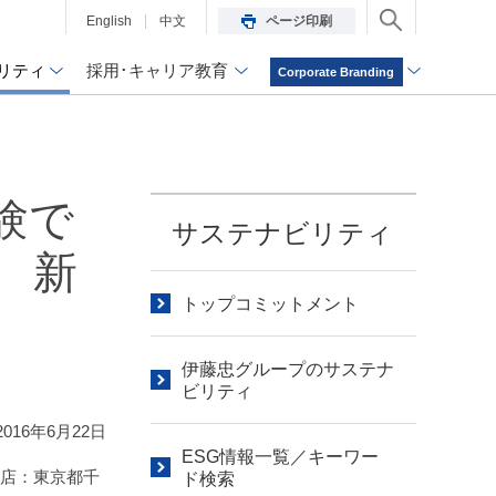
English
中文
ページ印刷
リティ
採用･キャリア教育
Corporate Branding
験で
サステナビリティ
事 新
トップコミットメント
伊藤忠グループのサステナ
ビリティ
2016年6月22日
ESG情報一覧／キーワー
本店：東京都千
ド検索