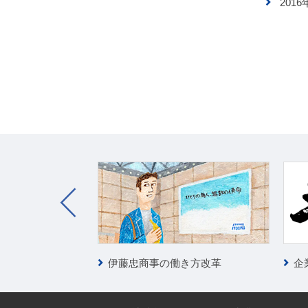
201
の大冒険
伊藤忠商事の働き方改革
企