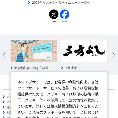
2017年サステナビリティニュース一覧へ
Post
Share
統
伊藤忠商事の働き方改革
企業理念
本ウェブサイトでは、お客様の利便性向上、当社
ウェブサイト／サービスの改善、および適切な情
報提供のために、クッキーおよび類似の技術（以
電子公告
サイトのご利用について
下、クッキー等）を使用して一定の情報を収集し
アクセシビリティポリシー
情報セキュリティポリシー
ています。詳しくは
個人情報保護方針
をご覧くだ
個人情報保護方針
ソーシャルメディアポリシー
さい。これらのクッキー等を用いて、当社および
古物営業法に基づく表示
サイトの使い方
お問い合わせ
よくある質問