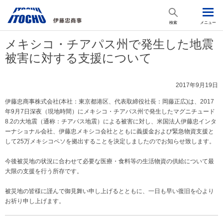
検索
メニュー
メキシコ・チアパス州で発生した地震
被害に対する支援について
2017年9月19日
伊藤忠商事株式会社(本社：東京都港区、代表取締役社長：岡藤正広)は、2017
年9月7日深夜（現地時間）にメキシコ・チアパス州で発生したマグニチュード
8.2の大地震（通称：チアパス地震）による被害に対し、米国法人伊藤忠インタ
ーナショナル会社、伊藤忠メキシコ会社とともに義援金および緊急物資支援と
して25万メキシコペソを拠出することを決定しましたのでお知らせ致します。
今後被災地の状況に合わせて必要な医療・食料等の生活物資の供給について最
大限の支援を行う所存です。
被災地の皆様に謹んで御見舞い申し上げるとともに、一日も早い復旧を心より
お祈り申し上げます。