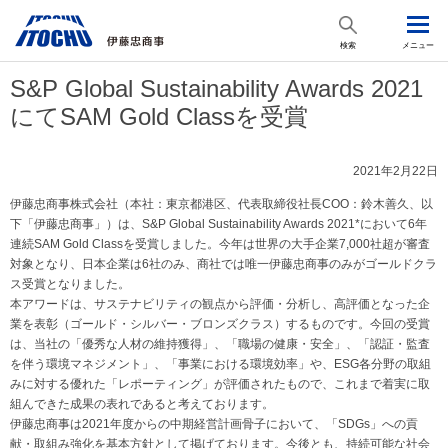
検索
メニュー
S&P Global Sustainability Awards 2021
にてSAM Gold Classを受賞
2021年2月22日
伊藤忠商事株式会社（本社：東京都港区、代表取締役社長COO：鈴木善久、以
下「伊藤忠商事」）は、S&P Global Sustainability Awards 2021*において6年
連続SAM Gold Classを受賞しました。今年は世界の大手企業7,000社超が審査
対象となり、日本企業は6社のみ、商社では唯一伊藤忠商事のみがゴールドクラ
ス受賞となりました。
本アワードは、サステナビリティの観点から評価・分析し、高評価となった企
業を表彰（ゴールド・シルバー・ブロンズクラス）するものです。今回の受賞
は、当社の「優秀な人材の維持獲得」、「職場の健康・安全」、「認証・監査
を伴う環境マネジメント」、「事業における環境効率」や、ESG各分野の取組
みに対する優れた「レポーティング」が評価されたもので、これまで着実に取
組んできた成果の表れであると考えております。
伊藤忠商事は2021年度からの中期経営計画骨子において、「SDGs」への貢
献・取組み強化を基本方針として掲げております。今後とも、持続可能な社会