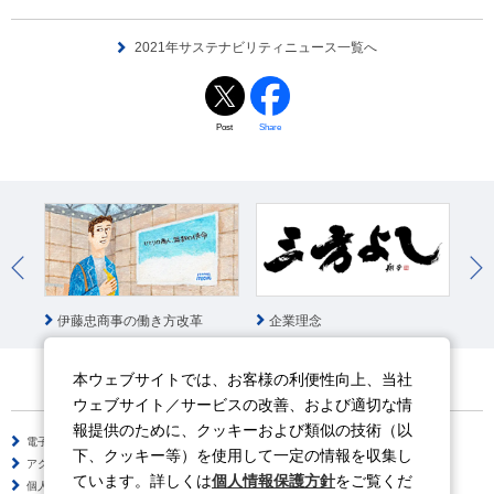
2021年サステナビリティニュース一覧へ
Post
Share
統
伊藤忠商事の働き方改革
企業理念
本ウェブサイトでは、お客様の利便性向上、当社
ウェブサイト／サービスの改善、および適切な情
報提供のために、クッキーおよび類似の技術（以
電子公告
サイトのご利用について
下、クッキー等）を使用して一定の情報を収集し
アクセシビリティポリシー
情報セキュリティポリシー
ています。詳しくは
個人情報保護方針
をご覧くだ
個人情報保護方針
ソーシャルメディアポリシー