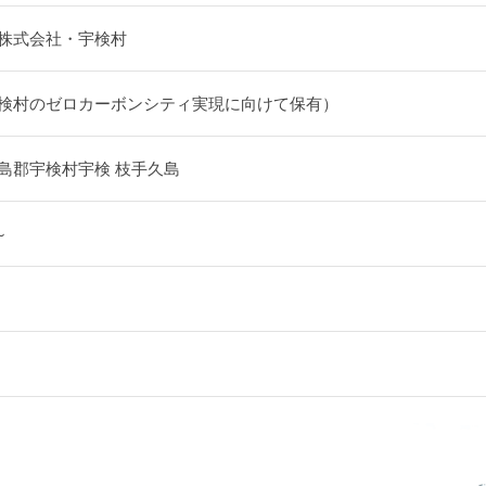
株式会社・宇検村
検村のゼロカーボンシティ実現に向けて保有）
島郡宇検村宇検 枝手久島
～