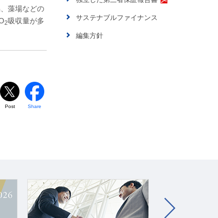
潟、藻場などの
サステナブルファイナンス
O
吸収量が多
2
編集方針
Post
Share