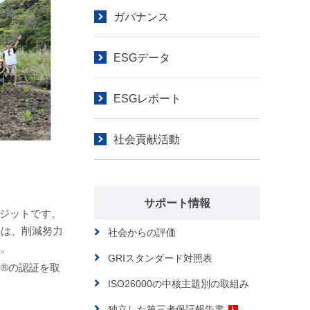
ガバナンス
ESGデータ
ESGレポート
社会貢献活動
サポート情報
ジットです。
者は、削減努力
社会からの評価
す。
GRIスタンダード対照表
®の認証を取
ISO26000の中核主題別の取組み
独立した第三者保証報告書