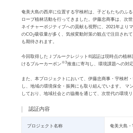
奄美大島の西岸に位置する宇検村は、子どもたちのふる
ローブ植林活動を行ってきました。伊藤忠商事は、次世
ネイチャーポジティブへの貢献も視野に、2021年よ
のCO
吸収量が多く、気候変動対策の観点で注目されて
2
も期待されます。
今回取得したＪブルークレジット®認証は現時点の植林面
※3
けるブルーカーボン
推進に寄与し、環境課題への対
また、本プロジェクトにおいて、伊藤忠商事・宇検村・学
し、地域の環境保全・振興にも取り組んでいます。 マ
しており、地域社会との協働を通じて、次世代の環境リ
認証内容
プロジェクト名称
奄美大島・