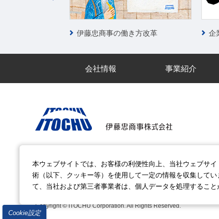
の大冒険
伊藤忠商事の働き方改革
企
会社情報
事業紹介
電子公告
サイトのご利用について
アクセシビリティポ
本ウェブサイトでは、お客様の利便性向上、当社ウェブサイ
お問い合わせ
よくある質問
サイトマップ
術（以下、クッキー等）を使用して一定の情報を収集してい
て、当社および第三者事業者は、個人データを処理すること
当ウェブサイトの動画はYouTubeを利用しています。
Copyright © ITOCHU Corporation. All Rights Reserved.
Cookie設定