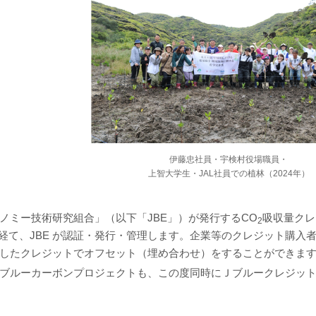
伊藤忠社員・宇検村役場職員・
上智大学生・JAL社員での植林（2024年）
ノミー技術研究組合」（以下「JBE」）が発行するCO
吸収量クレ
2
経て、JBE が認証・発行・管理します。企業等のクレジット購入
したクレジットでオフセット（埋め合わせ）をすることができま
ブルーカーボンプロジェクトも、この度同時にＪブルークレジット