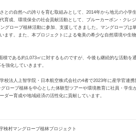
さとの自然への誇りを育む取組みとして、2014年から地元の小学
代育成、環境保全の社会貢献活動として、ブルーカーボン・クレ
りマングローブ植林活動に参加、支援してきました。マングローブは
います。また、本プロジェクトによる奄美の希少な自然環境や生
積である約1,073㎡に対するものですが、今後も継続的な活動を
応を強化していきます。
校法人上智学院・日本航空株式会社の4者で2023年に産学官連携
ングローブ植林を中心とした体験型ツアーや環境教育に社員・学生
ーダー育成や地域経済の活性化に貢献しています。
宇検村マングローブ植林プロジェクト