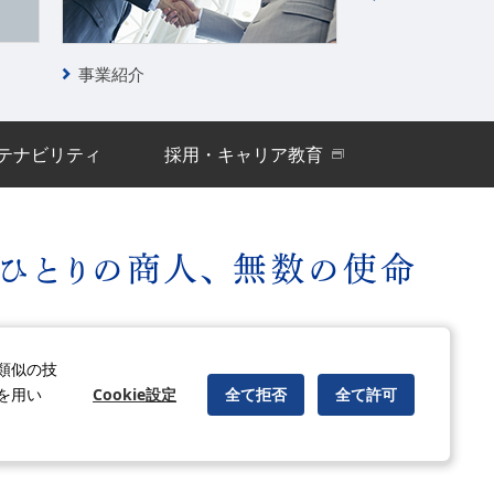
事業紹介
クリーンテック
テナビリティ
採用・キャリア教育
ィアポリシー
古物営業法に基づく表示
サイトの使い方
類似の技
Cookie設定
全て拒否
全て許可
を用い